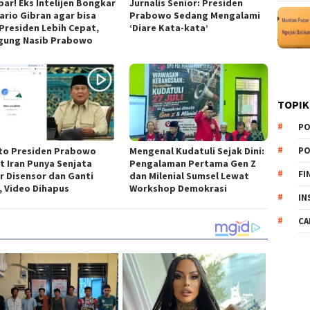
ar! Eks Intelijen Bongkar
Jurnalis Senior: Presiden
ario Gibran agar bisa
Prabowo Sedang Mengalami
 Presiden Lebih Cepat,
‘Diare Kata-kata’
gung Nasib Prabowo
TOPIK
PO
PO
to Presiden Prabowo
Mengenal Kudatuli Sejak Dini:
t Iran Punya Senjata
Pengalaman Pertama Gen Z
FI
ir Disensor dan Ganti
dan Milenial Sumsel Lewat
n, Video Dihapus
Workshop Demokrasi
IN
CA