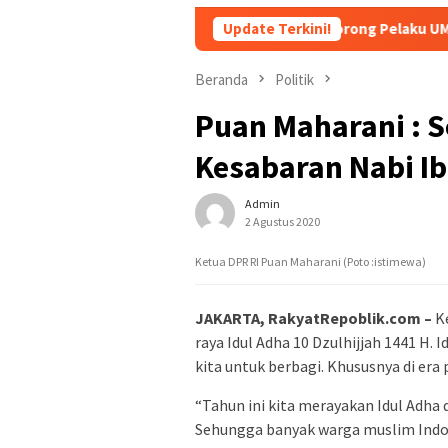
Dorong Pelaku UMKM Naik Kelas, Ra
Update Terkini!
Beranda
Politik
Puan Maharani : 
Kesabaran Nabi I
Admin
2 Agustus 2020
Ketua DPR RI Puan Maharani (Poto :istimewa)
JAKARTA, RakyatRepoblik.com –
K
raya Idul Adha 10 Dzulhijjah 1441 
kita untuk berbagi. Khususnya di era 
“Tahun ini kita merayakan Idul Adha 
Sehungga banyak warga muslim Indon