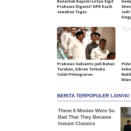
Benarkah Kapolri Listyo Sigit
Gemp
Prabowo Diganti? DPR Kasih
Sken
Jawaban Tegas
Jadi
Sing
Prabowo Subianto jadi Bahan
Pida
Taruhan, Gibran Terbuka
Sebu
Celah Pelengseran
Nukl
Ikla