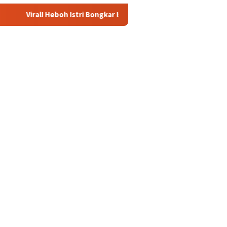
oh Istri Bongkar Isi Chat Ustadz dan Santriwati yang Bikin Ngeri da