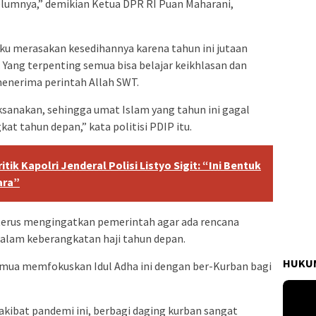
elumnya,” demikian Ketua DPR RI Puan Maharani,
u merasakan kesedihannya karena tahun ini jutaan
. Yang terpenting semua bisa belajar keikhlasan dan
menerima perintah Allah SWT.
laksanakan, sehingga umat Islam yang tahun ini gagal
t tahun depan,” kata politisi PDIP itu.
ik Kapolri Jenderal Polisi Listyo Sigit: “Ini Bentuk
ara”
 terus mengingatkan pemerintah agar ada rencana
alam keberangkatan haji tahun depan.
HUKUM
ua memfokuskan Idul Adha ini dengan ber-Kurban bagi
akibat pandemi ini, berbagi daging kurban sangat