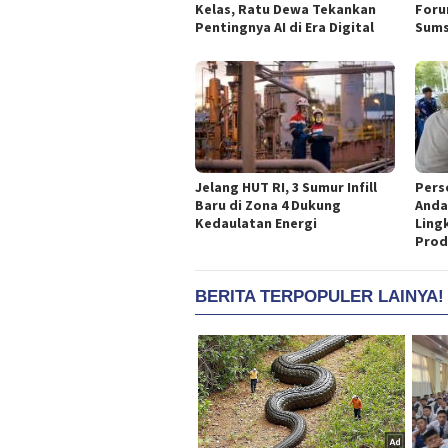
Kelas, Ratu Dewa Tekankan
Foru
Pentingnya AI di Era Digital
Sums
Jelang HUT RI, 3 Sumur Infill
Pers
Baru di Zona 4 Dukung
Anda
Kedaulatan Energi
Ling
Prod