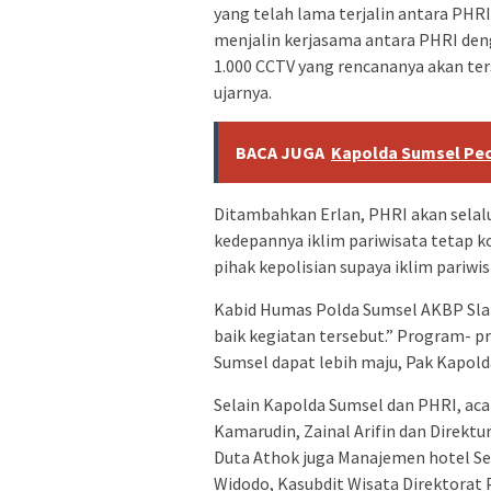
yang telah lama terjalin antara PHR
menjalin kerjasama antara PHRI den
1.000 CCTV yang rencananya akan ters
ujarnya.
BACA JUGA
Kapolda Sumsel Pec
Ditambahkan Erlan, PHRI akan selalu
kedepannya iklim pariwisata tetap ko
pihak kepolisian supaya iklim pariwi
Kabid Humas Polda Sumsel AKBP Sl
baik kegiatan tersebut.” Program-
Sumsel dapat lebih maju, Pak Kapolda
Selain Kapolda Sumsel dan PHRI, acar
Kamarudin, Zainal Arifin dan Direkt
Duta‎ Athok juga Manajemen hotel S
Widodo, Kasubdit Wisata Direktorat