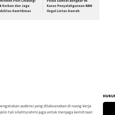
mitmen Polri Lindungi
Polda Sumsel Bongkar 96
k Korban dan Jaga
Kasus Penyalahgunaan BBM
abilitas Kamtibmas
Ilegal Lintas Daerah
HUKUM
engatakan audensi yang dilaksanakan di ruang kerja
alin tali silahturahmi juga untuk menjaga kemitraan