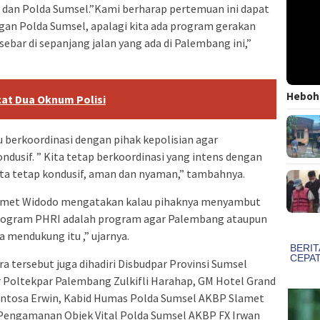
I dan Polda Sumsel.”Kami berharap pertemuan ini dapat
gan Polda Sumsel, apalagi kita ada program gerakan
ebar di sepanjang jalan yang ada di Palembang ini,”
Heboh!
at Dua Oknum Polisi
 berkoordinasi dengan pihak kepolisian agar
ndusif. ” Kita tetap berkoordinasi yang intens dengan
sta tetap kondusif, aman dan nyaman,” tambahnya.‎
amet Widodo mengatakan kalau pihaknya menyambut
 program PHRI adalah program agar Palembang ataupun
 mendukung itu ,” ujarnya.
a tersebut juga dihadiri Disbudpar Provinsi Sumsel
ur Poltekpar Palembang Zulkifli Harahap, GM Hotel Grand
entosa Erwin, Kabid Humas Polda Sumsel AKBP Slamet
 Pengamanan Objek Vital Polda Sumsel AKBP FX Irwan