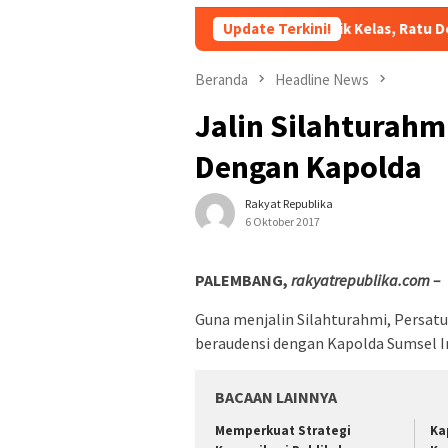
Dorong Pelaku UMKM Naik Kelas, Ratu Dewa Tekankan Penti
Update Terkini!
Beranda
Headline News
Jalin Silahturahm
Dengan Kapolda
Rakyat Republika
6 Oktober 2017
PALEMBANG,
rakyatrepublika.com –
Guna menjalin Silahturahmi, Persat
beraudensi dengan Kapolda Sumsel Ir
BACAAN LAINNYA
Memperkuat Strategi
Ka