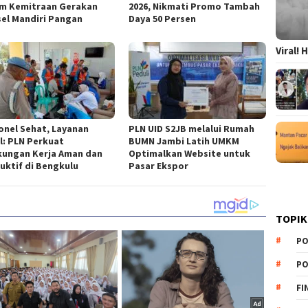
m Kemitraan Gerakan
2026, Nikmati Promo Tambah
el Mandiri Pangan
Daya 50 Persen
Viral!
onel Sehat, Layanan
PLN UID S2JB melalui Rumah
l: PLN Perkuat
BUMN Jambi Latih UMKM
kungan Kerja Aman dan
Optimalkan Website untuk
uktif di Bengkulu
Pasar Ekspor
TOPIK
PO
PO
FI