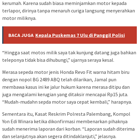
kerumah. Karena sudah biasa meminjamkan motor kepada
terlapor, dirinya tanpa menaruh curiga langsung menyerahkan
motor miliknya.
BACA JUGA
Kepala Puskemas 7 Ulu di Panggil Polisi
“Hingga saat motos milik saya tak kunjung datang juga bahkan
teleponya tidak bisa dihubungi,” ujarnya seraya kesal.
Merasa sepeda motor jenis Honda Revo Fit warna hitam biru
dengan nopol BG 2489 ABQ telah dilarikan, Jamal pun
membawa kasus ini ke jalur hukum karena merasa ditipu dan
juga mengalami kerugian yang ditaksir mencapai Rp15 juta.
“Mudah-mudahn sepda motor saya cepat kembali,” harapnya.
Sementara itu, Kasat Reskrim Polresta Palembang, Kompol
Yon Edi Winara ketika dikonfirmasi membenarkan pihaknya
sudah menerima laporan dari korban. “Laporan sudah diterima
dan selanjutnya akan segera ditindaklanjuti,” jelasnya.