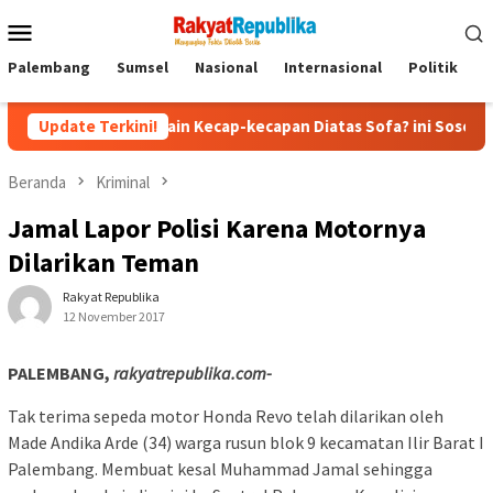
Menu
Mobile
Palembang
Sumsel
Nasional
Internasional
Politik
P
 yang Main Kecap-kecapan Diatas Sofa? ini Sosok Rizky dan Eka y
Update Terkini!
Beranda
Kriminal
Jamal Lapor Polisi Karena Motornya
Dilarikan Teman
Rakyat Republika
12 November 2017
PALEMBANG,
rakyatrepublika.com-
Tak terima sepeda motor Honda Revo telah dilarikan oleh
Made Andika Arde (34) warga rusun blok 9 kecamatan Ilir Barat I
Palembang. Membuat kesal Muhammad Jamal sehingga