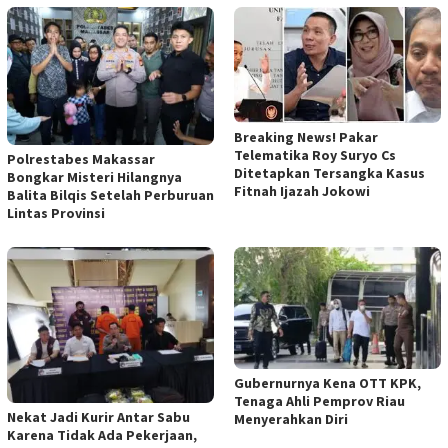
Breaking News! Pakar
Telematika Roy Suryo Cs
Polrestabes Makassar
Ditetapkan Tersangka Kasus
Bongkar Misteri Hilangnya
Fitnah Ijazah Jokowi
Balita Bilqis Setelah Perburuan
Lintas Provinsi
Gubernurnya Kena OTT KPK,
Tenaga Ahli Pemprov Riau
Nekat Jadi Kurir Antar Sabu
Menyerahkan Diri
Karena Tidak Ada Pekerjaan,