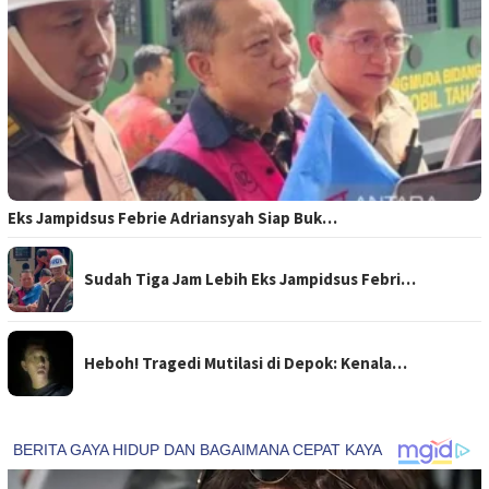
Eks Jampidsus Febrie Adriansyah Siap Buk…
Sudah Tiga Jam Lebih Eks Jampidsus Febri…
Heboh! Tragedi Mutilasi di Depok: Kenala…