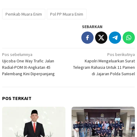
Pemkab Muara Enim
Pol PP Muara Enim
SEBARKAN
Navigasi
Pos sebelumnya
Pos berikutnya
Ujicoba One Way Trafic Jalan
Kapolri Mengeluarkan Surat
pos
Radial-POM IX-Angkatan 45
Telegram Rahasia Untuk 11 Pamen
Palembang Kini Diperpanjang
di Jajaran Polda Sumsel
POS TERKAIT