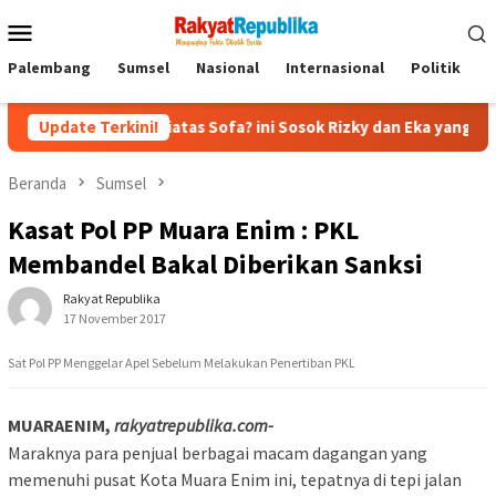
Menu
Mobile
Palembang
Sumsel
Nasional
Internasional
Politik
P
an Diatas Sofa? ini Sosok Rizky dan Eka yang Viral
Update Terkini!
Eks J
Beranda
Sumsel
Kasat Pol PP Muara Enim : PKL
Membandel Bakal Diberikan Sanksi
Rakyat Republika
17 November 2017
Sat Pol PP Menggelar Apel Sebelum Melakukan Penertiban PKL
MUARAENIM,
rakyatrepublika.com-
Maraknya para penjual berbagai macam dagangan yang
memenuhi pusat Kota Muara Enim ini, tepatnya di tepi jalan