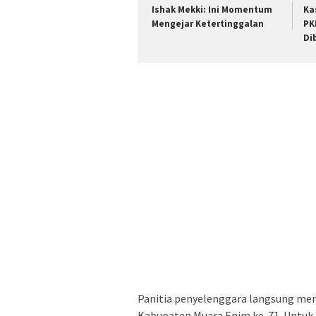
Ishak Mekki: Ini Momentum
Ka
Mengejar Ketertinggalan
PK
Di
Panitia penyelenggara langsung me
Kabupaten Muara Enim ke-71. Untuk j