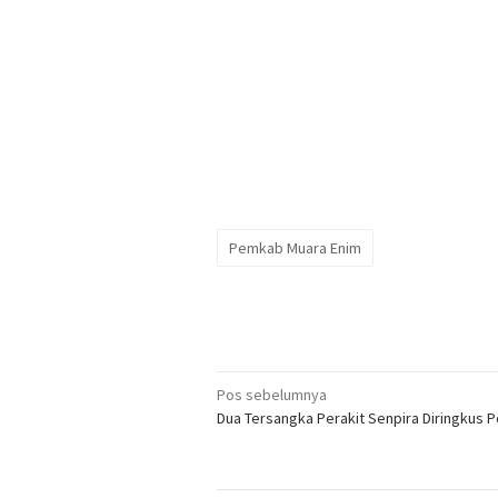
Pemkab Muara Enim
Navigasi
Pos sebelumnya
Dua Tersangka Perakit Senpira Diringkus Po
pos