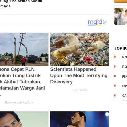
rungu Pelatihan Sabun
dmade
TOPIK
PO
PO
FI
IN
CA