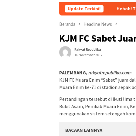
erakan Sumsel Mandiri Pangan
Update Terkini!
Heboh! Tragedi Mutilasi 
Beranda
Headline News
KJM FC Sabet Jua
Rakyat Republika
16 November 2017
PALEMBANG,
rakyatrepublika.com-
KJM FC Muara Enim “Sabet” juara d
Muara Enim ke-71 di stadion sepak b
Pertandingan tersebut di ikuti lima 
Bukit Asam, Pemkab Muara Enim, Ke
menggunakan sistem setengah kompe
BACAAN LAINNYA