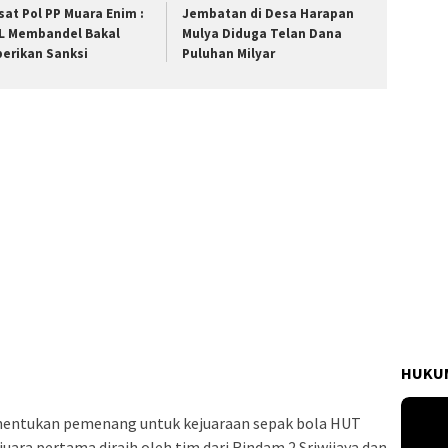
sat Pol PP Muara Enim :
Jembatan di Desa Harapan
L Membandel Bakal
Mulya Diduga Telan Dana
berikan Sanksi
Puluhan Milyar
HUKUM
nentukan pemenang untuk kejuaraan sepak bola HUT
uara pertama diraih oleh tim dari Rindam 2 Sriwijaya dan