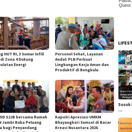
LIFES
g HUT RI, 3 Sumur Infill
Personel Sehat, Layanan
 di Zona 4 Dukung
Andal: PLN Perkuat
ulatan Energi
Lingkungan Kerja Aman dan
Produktif di Bengkulu
Sosok 
…
UID S2JB bersama Rumah
Kapolri Apresiasi UMKM
 Jambi Buka Peluang
Bhayangkari Sumsel di Bazar
a bagi Penyandang
Kreasi Nusantara 2026