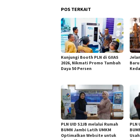
POS TERKAIT
Kunjungi Booth PLN di GIIAS
Jelan
2026, Nikmati Promo Tambah
Baru
Daya 50 Persen
Keda
PLN UID S2JB melalui Rumah
PLN 
BUMN Jambi Latih UMKM
BUMN
Optimalkan Website untuk
Usah