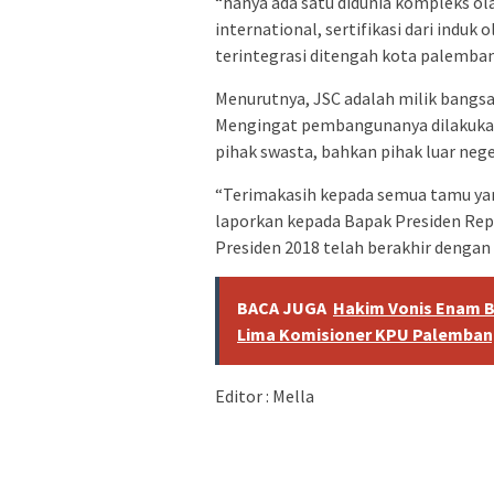
“hanya ada satu didunia kompleks ol
international, sertifikasi dari indu
terintegrasi ditengah kota palemba
Menurutnya, JSC adalah milik bangsa 
Mengingat pembangunanya dilakuka
pihak swasta, bahkan pihak luar nege
“Terimakasih kepada semua tamu yang
laporkan kepada Bapak Presiden Rep
Presiden 2018 telah berakhir dengan 
BACA JUGA
Hakim Vonis Enam B
Lima Komisioner KPU Palemba
Editor : Mella