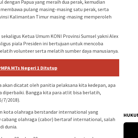
ul dengan Papua yang meraih dua perak, kemudian
a membawa pulang masing-masing satu perak, serta
ovinsi Kalimantan Timur masing-masing memperoleh
 sekaligus Ketua Umum KONI Provinsi Sumsel yakni Alex
ligus piala Presiden ini bertujuan untuk mencoba
melatih volunteer serta melatih sumber daya manusianya.
 PMPA MTs Negeri 1 Ditutup
a akan dicatat oleh panitia pelaksana kita kedepan, apa
diperbaiki. Bangga kita para atlit bisa berlatih,
6/7/2018).
kota olahraga berstandar international yang
HUKUM
0 cabang olahraga (cabor) bertaraf international, salah
di dunia.