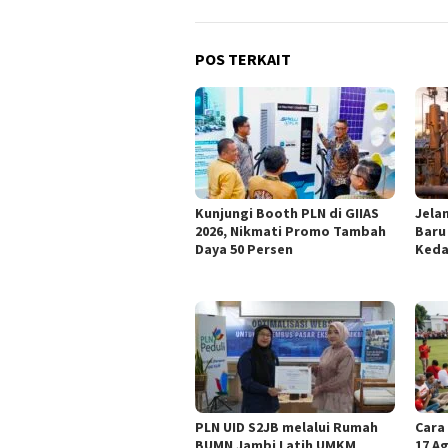
POS TERKAIT
Kunjungi Booth PLN di GIIAS
Jelan
2026, Nikmati Promo Tambah
Baru
Daya 50 Persen
Keda
PLN UID S2JB melalui Rumah
Cara
BUMN Jambi Latih UMKM
17 Ag