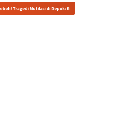
ilasi di Depok: Kenalan Lewat Medsos Berujung Pembunuhan, Pe