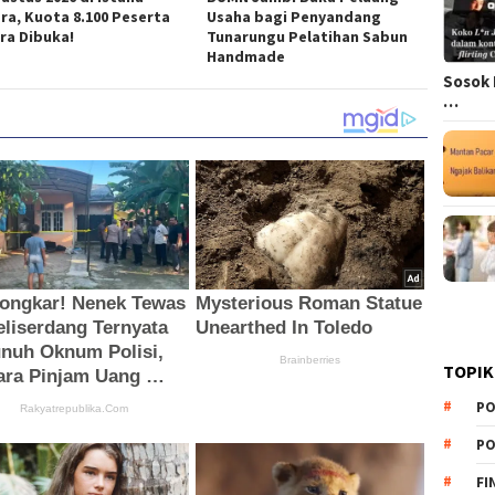
ra, Kuota 8.100 Peserta
Usaha bagi Penyandang
ra Dibuka!
Tunarungu Pelatihan Sabun
Handmade
Sosok 
…
TOPIK
PO
PO
FI