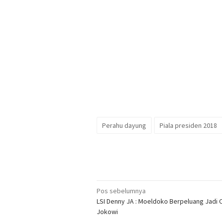
Perahu dayung
Piala presiden 2018
Navigasi
Pos sebelumnya
LSI Denny JA : Moeldoko Berpeluang Jadi
pos
Jokowi