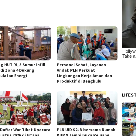
g HUT RI, 3 Sumur Infill
Personel Sehat, Layanan
 di Zona 4 Dukung
Andal: PLN Perkuat
ulatan Energi
Lingkungan Kerja Aman dan
Produktif di Bengkulu
LIFES
 Daftar War Tiket Upacara
PLN UID S2JB bersama Rumah
ustus 2026 di Istana
BUMN Jambi Buka Peluang