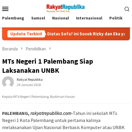
Menu
Mobile
Palembang
Sumsel
Nasional
Internasional
Politik
P
capan Diatas Sofa? ini Sosok Rizky dan Eka yang Viral
Update Terkini!
E
Beranda
Pendidikan
MTs Negeri 1 Palembang Siap
Laksanakan UNBK
Rakyat Republika
24 Januari 2018
Kepala MTs Negeri I Palembang, Budiman Hasan
PALEMBANG,
rakyatrepublika.com-
Tahun ini sekolah MTs
Negeri 1 Kota Palembang untuk pertama kalinya
melaksanakan Ujian Nasional Berbasis Komputer atau UNBK