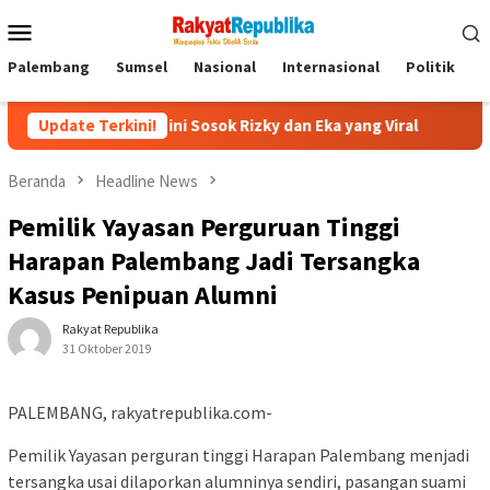
Menu
Mobile
Palembang
Sumsel
Nasional
Internasional
Politik
P
 Sofa? ini Sosok Rizky dan Eka yang Viral
Update Terkini!
Eks Jampidsus
Beranda
Headline News
Pemilik Yayasan Perguruan Tinggi
Harapan Palembang Jadi Tersangka
Kasus Penipuan Alumni
Rakyat Republika
31 Oktober 2019
PALEMBANG, rakyatrepublika.com-
Pemilik Yayasan perguran tinggi Harapan Palembang menjadi
tersangka usai dilaporkan alumninya sendiri, pasangan suami