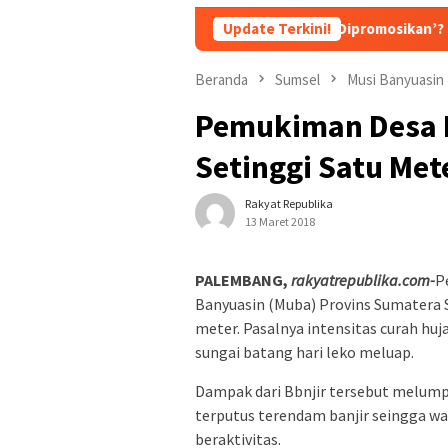
Bukan Dipecat, Tetapi ‘Dipromosikan’? Skenario Soft
Update Terkini!
Beranda
Sumsel
Musi Banyuasin
Pemukiman Desa P
Setinggi Satu Met
Rakyat Republika
13 Maret 2018
PALEMBANG,
rakyatrepublika.com-
P
Banyuasin (Muba) Provins Sumatera Se
meter. Pasalnya intensitas curah huja
sungai batang hari leko meluap.
Dampak dari Bbnjir tersebut melumpu
terputus terendam banjir seingga w
beraktivitas.