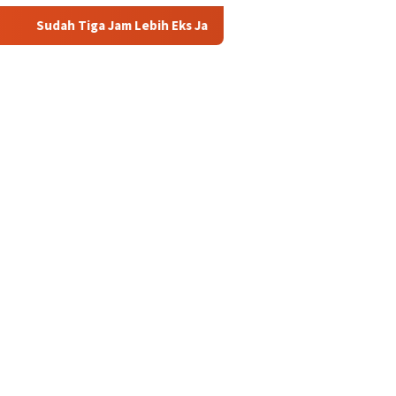
iga Jam Lebih Eks Jampidsus Febrie Adriansyah Masih Digarap Ke