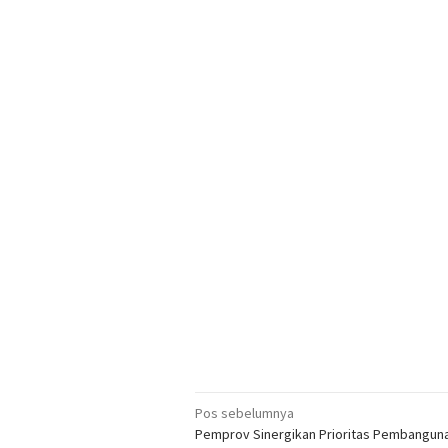
Navigasi
Pos sebelumnya
Pemprov Sinergikan Prioritas Pembangun
pos