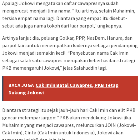
Apalagi Jokowi mengatakan daftar cawapresnya sudah
mengerucut menjadi lima nama. “Itu artinya, selain Muhaimin,
tersisa empat nama lagi. Diantara yang empat itu disebut-
sebut ada juga nama tokoh dari luar parpol,” ungkapnya.
Artinya lanjut dia, peluang Golkar, PPP, NasDem, Hanura, dan
parpol lain untuk menempatkan kadernya sebagai pendamping
Jokowi menjadi semakin kecil. “Penyebutan nama Cak Imin
sebagai salah satu cawapres merupakan keberhasilan strategi
PKB memengaruhi Jokowi,” jelas Salahuddin lagi.
BACA JUGA
Cak Imin Batal Cawapres, PKB Tetap
Dukung Jokowi
Diantara strategi itu sejak jauh-jauh hari Cak Imin dan elit PKB
gencar melempar jargon: “PKB akan mendukung Jokowi jika
Muhaimin yang menjadi cawapres, meluncurkan JOIN (Jokowi-
Cak Imin), Cinta (Cak Imin untuk Indonesia), Jokowi akan
terancam kalah”, dan lain lain.