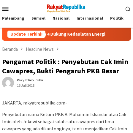
Menu
Mobile
Palembang
Sumsel
Nasional
Internasional
Politik
P
ru di Zona 4 Dukung Kedaulatan Energi
Update Terkini!
Beranda
Headline News
Pengamat Politik : Penyebutan Cak Imin
Cawapres, Bukti Pengaruh PKB Besar
Rakyat Republika
16 Juli 2018
JAKARTA, rakyatrepublika.com-
Penyebutan nama Ketum PKB A. Muhaimin Iskandar atau Cak
Imin oleh Jokowi sebagai salah satu cawapres dari lima
cawapres yang ada dikantonginya, tentu menjadikan Cak Imin