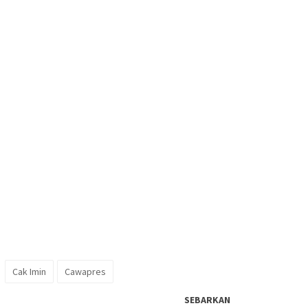
Cak Imin
Cawapres
SEBARKAN