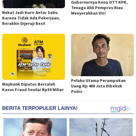
Gubernurnya Kena OTT KPK,
Tenaga Ahli Pemprov Riau
Nekat Jadi Kurir Antar Sabu
Menyerahkan Diri
Karena Tidak Ada Pekerjaan,
Berakhir Dijeruji Besi!
Pelaku Utama Perampokan
Maybank Diputus Bersalah
Uang Rp 400 Juta Dibekuk
Kasus Fraud Senilai Rp30 Miliar
Polisi