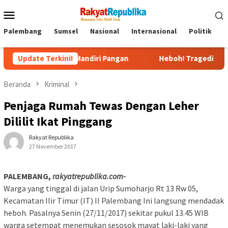
Menu
Mobile
Palembang
Sumsel
Nasional
Internasional
Politik
P
 Sumsel Mandiri Pangan
Update Terkini!
Heboh! Tragedi Mutilasi di Dep
Beranda
Kriminal
Penjaga Rumah Tewas Dengan Leher
Dililit Ikat Pinggang
Rakyat Republika
27 November 2017
PALEMBANG,
rakyatrepublika.com-
Warga yang tinggal di jalan Urip Sumoharjo Rt 13 Rw 05,
Kecamatan Ilir Timur (IT) II Palembang Ini langsung mendadak
heboh. Pasalnya Senin (27/11/2017) sekitar pukul 13.45 WIB
warga setempat menemukan sesosok mayat laki-laki yang