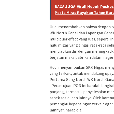
BACA JUGA
Viral! Heboh Puske
Pesta Miras Rayakan Tahun Bar
Hudi menambahkan bahwa dengan te
WK North Ganal dan Lapangan Gehe
multiplier effect yang luas, seperti
hulu migas yang tinggi rata-rata sek
menyiapkan diri dengan meningkatkan
berjalan maka pabrikan dalam negeri
Hudi menyampaikan SKK Migas meng
yang terkait, untuk mendukung upay
Pertama Geng North WK North Gana
“Persetujuan POD ini barulah langk
panjang, termasuk penyelesaian me
aspek sosial dan lainnya. Oleh kare
pemangku kepentingan terkait agar t
lainnya”, harap dia.