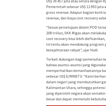
US$ 39.457 juta atau setara dengan R
Pemerintah sebesar US$ 12.993 juta a
gross revenue. Adapun bagian kontrak
revenue, dan biaya cost recovery sebe
“Sesuai persetujuan dalam POD ters
208 triliun, SKK Migas akan melaku
cost recovery bisa lebih diefisienkan
Ini tentu akan mendukung program
kesejahtaraan rakyat”, ujar Hudi.
Terkait dukungan bagi pemenuhan k
bahwa asumsi-asumsi yang digunak
memperhatikan kemanfaatannya bagi 
sebesar US$ 6/MMBTU. “Kami berhar
dalam negeri yang membutuhkan gas
Kalimantan Utara, sehingga potensi 
yang diperoleh negara akan semakin b
besar dan dapat memenuhi kebutuhan 