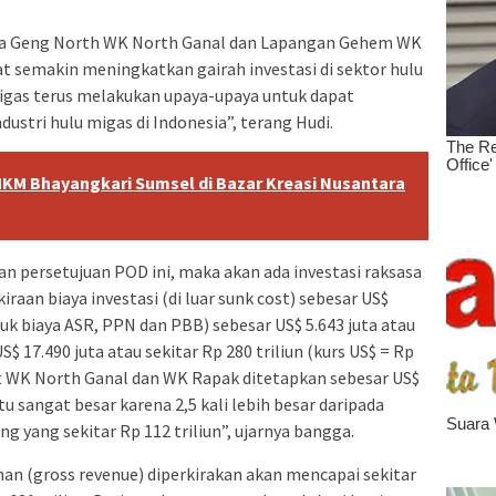
a Geng North WK North Ganal dan Lapangan Gehem WK
 semakin meningkatkan gairah investasi di sektor hulu
igas terus melakukan upaya-upaya untuk dapat
dustri hulu migas di Indonesia”, terang Hudi.
MKM Bhayangkari Sumsel di Bazar Kreasi Nusantara
 persetujuan POD ini, maka akan ada investasi raksasa
raan biaya investasi (di luar sunk cost) sebesar US$
suk biaya ASR, PPN dan PBB) sebesar US$ 5.643 juta atau
S$ 17.490 juta atau sekitar Rp 280 triliun (kurs US$ = Rp
st WK North Ganal dan WK Rapak ditetapkan sebesar US$
ntu sangat besar karena 2,5 kali lebih besar daripada
g yang sekitar Rp 112 triliun”, ujarnya bangga.
an (gross revenue) diperkirakan akan mencapai sekitar