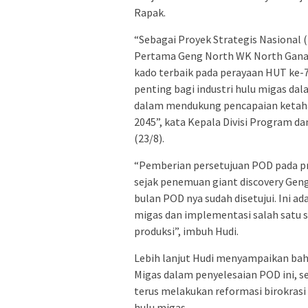
Rapak.
“Sebagai Proyek Strategis Nasional
Pertama Geng North WK North Gana
kado terbaik pada perayaan HUT ke-7
penting bagi industri hulu migas d
dalam mendukung pencapaian ketahan
2045”, kata Kepala Divisi Program da
(23/8).
“Pemberian persetujuan POD pada pr
sejak penemuan giant discovery Geng
bulan POD nya sudah disetujui. Ini a
migas dan implementasi salah satu s
produksi”, imbuh Hudi.
Lebih lanjut Hudi menyampaikan bah
Migas dalam penyelesaian POD ini, s
terus melakukan reformasi birokrasi
hulu migas.