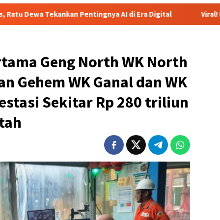
Pentingnya AI di Era Digital
Viral! Heboh Istri Bongkar I
rtama Geng North WK North
gan Gehem WK Ganal dan WK
stasi Sekitar Rp 280 triliun
tah