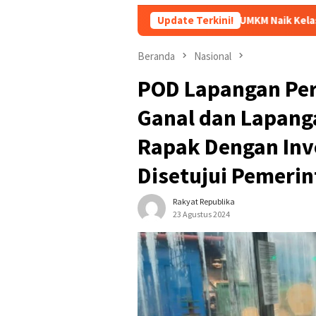
Dorong Pelaku UMKM Naik Kelas, Ratu Dewa Tekankan 
Update Terkini!
Beranda
Nasional
POD Lapangan Pe
Ganal dan Lapan
Rapak Dengan Inve
Disetujui Pemerin
Rakyat Republika
23 Agustus 2024