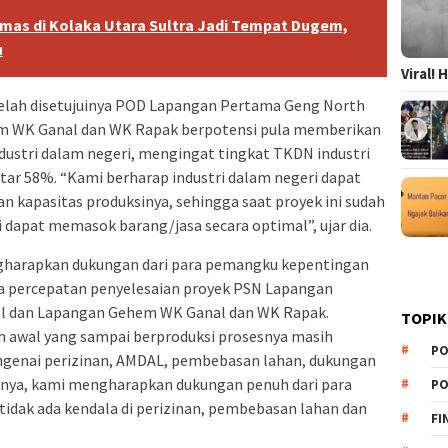
smas di Kolaka Utara Sultra Jadi Tempat Dugem,
u
Viral!
lah disetujuinya POD Lapangan Pertama Geng North
m WK Ganal dan WK Rapak berpotensi pula memberikan
 industri dalam negeri, mengingat tingkat TKDN industri
itar 58%. “Kami berharap industri dalam negeri dapat
 kapasitas produksinya, sehingga saat proyek ini sudah
 dapat memasok barang/jasa secara optimal”, ujar dia.
harapkan dukungan dari para pemangku kepentingan
a percepatan penyelesaian proyek PSN Lapangan
l dan Lapangan Gehem WK Ganal dan WK Rapak.
TOPIK
ah awal yang sampai berproduksi prosesnya masih
PO
ngenai perizinan, AMDAL, pembebasan lahan, dukungan
nanya, kami mengharapkan dukungan penuh dari para
PO
idak ada kendala di perizinan, pembebasan lahan dan
FI