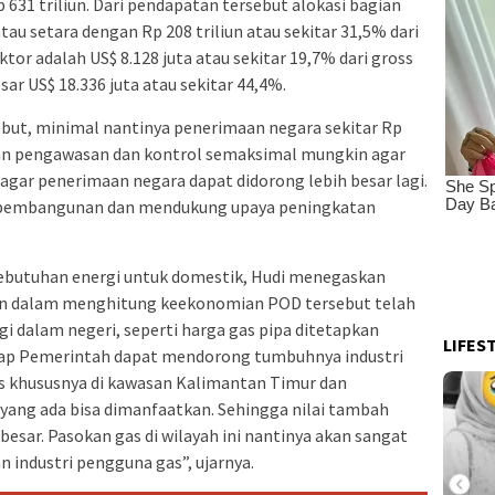
p 631 triliun. Dari pendapatan tersebut alokasi bagian
tau setara dengan Rp 208 triliun atau sekitar 31,5% dari
tor adalah US$ 8.128 juta atau sekitar 19,7% dari gross
sar US$ 18.336 juta atau sekitar 44,4%.
ebut, minimal nantinya penerimaan negara sekitar Rp
kan pengawasan dan kontrol semaksimal mungkin agar
, agar penerimaan negara dapat didorong lebih besar lagi.
 pembangunan dan mendukung upaya peningkatan
ebutuhan energi untuk domestik, Hudi menegaskan
an dalam menghitung keekonomian POD tersebut telah
dalam negeri, seperti harga gas pipa ditetapkan
LIFES
ap Pemerintah dapat mendorong tumbuhnya industri
 khususnya di kawasan Kalimantan Timur dan
yang ada bisa dimanfaatkan. Sehingga nilai tambah
esar. Pasokan gas di wilayah ini nantinya akan sangat
industri pengguna gas”, ujarnya.