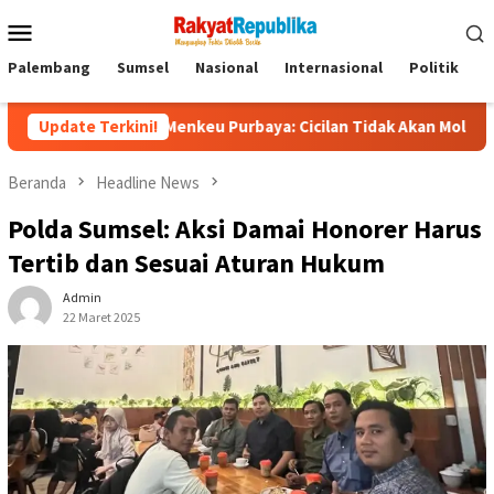
Menu
Mobile
Palembang
Sumsel
Nasional
Internasional
Politik
P
liun, Menkeu Purbaya: Cicilan Tidak Akan Molor
Update Terkini!
Dorong 
Beranda
Headline News
Polda Sumsel: Aksi Damai Honorer Harus
Tertib dan Sesuai Aturan Hukum
Admin
22 Maret 2025