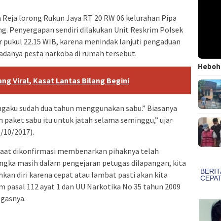
pa Reja lorong Rukun Jaya RT 20 RW 06 kelurahan Pipa
 Penyergapan sendiri dilakukan Unit Reskrim Polsek
r pukul 22.15 WIB, karena menindak lanjuti pengaduan
 adanya pesta narkoba di rumah tersebut.
Heboh!
ng Viral, Kasat Lantas Bilang Begini
ngaku sudah dua tahun menggunakan sabu.” Biasanya
 paket sabu itu untuk jatah selama seminggu,” ujar
/10/2017).
aat dikonfirmasi membenarkan pihaknya telah
gka masih dalam pengejaran petugas dilapangan, kita
an diri karena cepat atau lambat pasti akan kita
 pasal 112 ayat 1 dan UU Narkotika No 35 tahun 2009
egasnya.