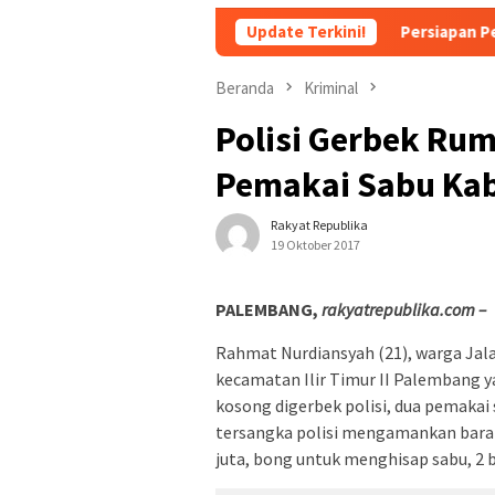
 yang Bikin Ngeri dan Jijik
Update Terkini!
Persiapan Pembentukan Forum
Beranda
Kriminal
Polisi Gerbek Ru
Pemakai Sabu Kab
Rakyat Republika
19 Oktober 2017
PALEMBANG,
rakyatrepublika.com –
Rahmat Nurdiansyah (21), warga Jala
kecamatan Ilir Timur II Palembang 
kosong digerbek polisi, dua pemakai
tersangka polisi mengamankan baran
juta, bong untuk menghisap sabu, 2 b