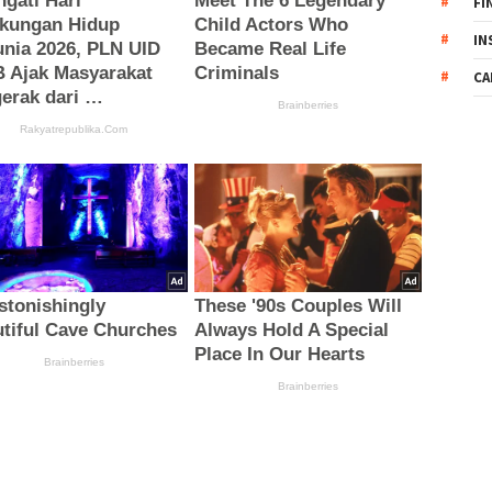
FI
IN
CA