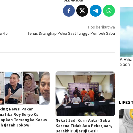
Pos berikutnya
a 4.5
Tenas Ditangkap Polisi Saat Tunggu Pembeli Sabu
LIFES
king News! Pakar
matika Roy Suryo Cs
tapkan Tersangka Kasus
Nekat Jadi Kurir Antar Sabu
ah Ijazah Jokowi
Karena Tidak Ada Pekerjaan,
Berakhir Dijeruji Besi!