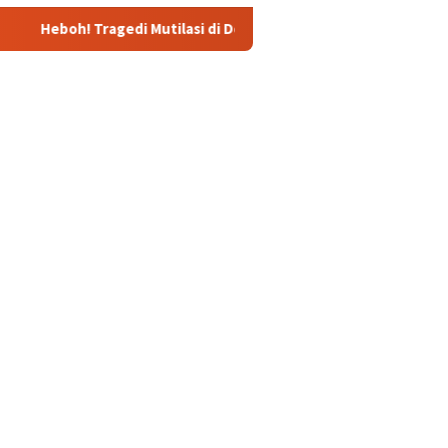
edi Mutilasi di Depok: Kenalan Lewat Medsos Berujung Pembunu