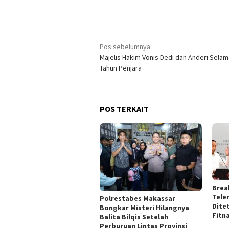
Navigasi
Pos sebelumnya
Majelis Hakim Vonis Dedi dan Anderi Selam
pos
Tahun Penjara‎
POS TERKAIT
Brea
Tele
Polrestabes Makassar
Dite
Bongkar Misteri Hilangnya
Fitn
Balita Bilqis Setelah
Perburuan Lintas Provinsi