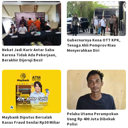
Gubernurnya Kena OTT KPK,
Tenaga Ahli Pemprov Riau
Nekat Jadi Kurir Antar Sabu
Menyerahkan Diri
Karena Tidak Ada Pekerjaan,
Berakhir Dijeruji Besi!
Pelaku Utama Perampokan
Maybank Diputus Bersalah
Uang Rp 400 Juta Dibekuk
Kasus Fraud Senilai Rp30 Miliar
Polisi