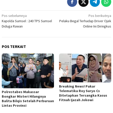
Navigasi
Pos sebelumnya
Pos berikutnya
Kapolda Sumsel : 240 TPS Sumsel
Pelaku Begal Terhadap Driver Ojek
pos
Diduga Rawan
Online Ini Diringkus
POS TERKAIT
Breaking News! Pakar
Telematika Roy Suryo Cs
Polrestabes Makassar
Ditetapkan Tersangka Kasus
Bongkar Misteri Hilangnya
Fitnah Ijazah Jokowi
Balita Bilqis Setelah Perburuan
Lintas Provinsi