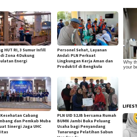
g HUT RI, 3 Sumur Infill
Personel Sehat, Layanan
 di Zona 4 Dukung
Andal: PLN Perkuat
ulatan Energi
Lingkungan Kerja Aman dan
Produktif di Bengkulu
LIFES
 Kesehatan Cabang
PLN UID S2JB bersama Rumah
mbang dan Pemkab Muba
BUMN Jambi Buka Peluang
uat Sinergi Jaga UHC
Usaha bagi Penyandang
ritas
Tunarungu Pelatihan Sabun