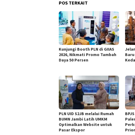
POS TERKAIT
Kunjungi Booth PLN di GIIAS
Jelan
2026, Nikmati Promo Tambah
Baru
Daya 50 Persen
Keda
PLN UID S2JB melalui Rumah
BPJS
BUMN Jambi Latih UMKM
Pale
Optimalkan Website untuk
Perk
Pasar Ekspor
Prio