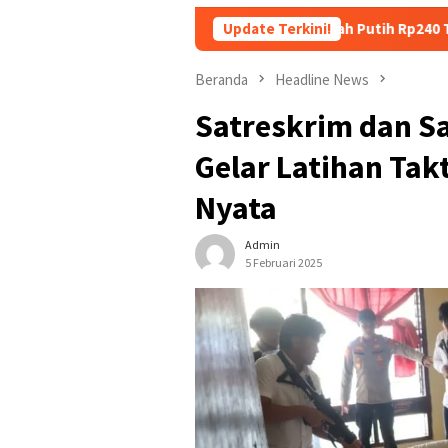
 Tanggung Utang Kopdes Merah Putih Rp240 Triliun, Menkeu Purb
Update Terkini!
Beranda
Headline News
Satreskrim dan S
Gelar Latihan Tak
Nyata
Admin
5 Februari 2025