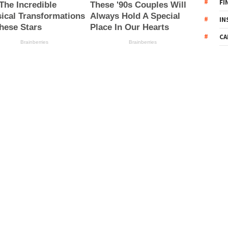
FI
IN
CA