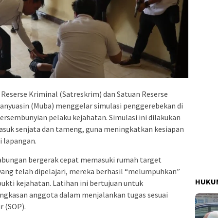
Reserse Kriminal (Satreskrim) dan Satuan Reserse
Banyuasin (Muba) menggelar simulasi penggerebekan di
ersembunyian pelaku kejahatan. Simulasi ini dilakukan
asuk senjata dan tameng, guna meningkatkan kesiapan
i lapangan.
gabungan bergerak cepat memasuki rumah target
yang telah dipelajari, mereka berhasil “melumpuhkan”
HUKUM
ti kejahatan. Latihan ini bertujuan untuk
gkasan anggota dalam menjalankan tugas sesuai
r (SOP).