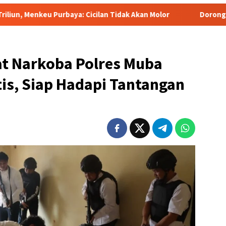
aya: Cicilan Tidak Akan Molor
Dorong Pelaku UMKM Naik K
at Narkoba Polres Muba
tis, Siap Hadapi Tantangan