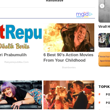
Handmade
Viral!
TOPIK
PO
PO