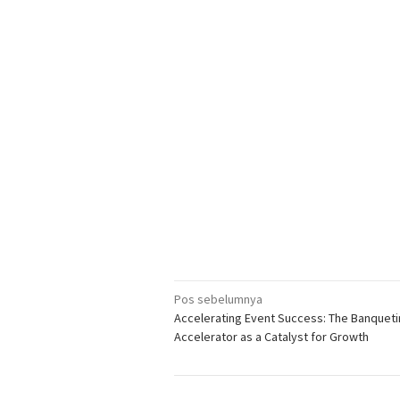
Navigasi
Pos sebelumnya
Accelerating Event Success: The Banquet
pos
Accelerator as a Catalyst for Growth