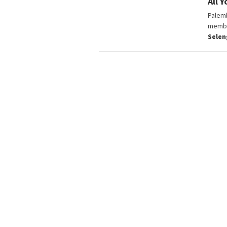
All 
Palem
membe
Sele