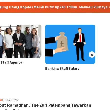
es Merah Putih Rp240 Triliun, Menkeu Purbaya: Cicilan Tidak A
»
 Staff Agency
Bank S
Hospit
Banking Staff Salary
MI
Rakyat
12 April 2021
ut Ramadhan, The Zuri Palembang Tawarkan
Republika