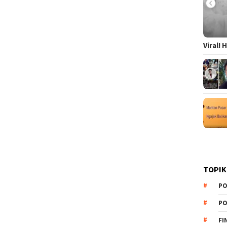
Viral!
TOPIK
PO
PO
FI