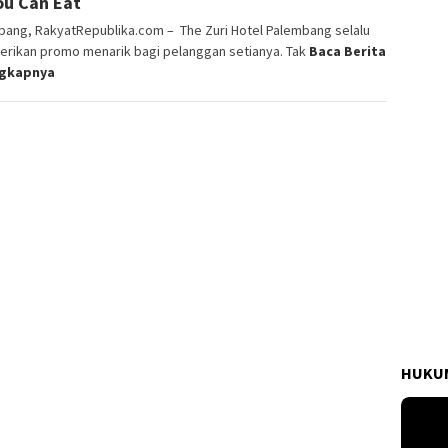
You Can Eat
bang, RakyatRepublika.com – The Zuri Hotel Palembang selalu
rikan promo menarik bagi pelanggan setianya. Tak
Baca Berita
ngkapnya
HUKUM