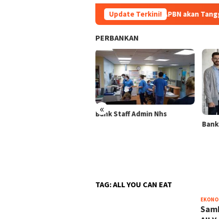
Update Terkini!
APBN akan Tanggung Utang Kopd
PERBANKAN
«
ncapaian Memukau!,
Bank Staff Admin Nhs
jualan Emas Bank Syariah
Bank
onesia Tembus 2 Ton
a 2025
TAG:
ALL YOU CAN EAT
EKONO
Samb