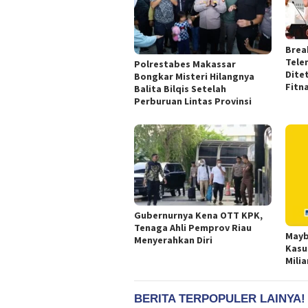
Brea
Tele
Polrestabes Makassar
Dite
Bongkar Misteri Hilangnya
Fitn
Balita Bilqis Setelah
Perburuan Lintas Provinsi
Gubernurnya Kena OTT KPK,
Tenaga Ahli Pemprov Riau
Mayb
Menyerahkan Diri
Kasu
Milia