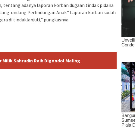
 tentang adanya laporan korban dugaan tindak pidana
dang-undang Perlindungan Anak.” Laporan korban sudah
era di tindaklanjuti,” pungkasnya.
 Milik Sahrudin Raib Digondol Maling