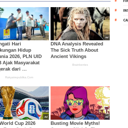
FI
IN
CA