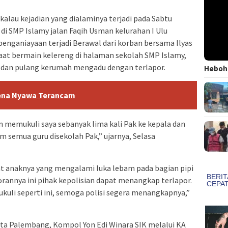
lau kejadian yang dialaminya terjadi pada Sabtu
, di SMP Islamy jalan Faqih Usman kelurahan I Ulu
enganiayaan terjadi Berawal dari korban bersama Ilyas
 saat bermain kelereng di halaman sekolah SMP Islamy,
 dan pulang kerumah mengadu dengan terlapor.
Heboh!
arena Nyawa Terancam
n memukuli saya sebanyak lima kali Pak ke kepala dan
m semua guru disekolah Pak,” ujarnya, Selasa
t anaknya yang mengalami luka lebam pada bagian pipi
orannya ini pihak kepolisian dapat menangkap terlapor.
pukuli seperti ini, semoga polisi segera menangkapnya,”
sta Palembang, Kompol Yon Edi Winara SIK melalui KA