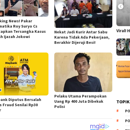
king News! Pakar
matika Roy Suryo Cs
Viral!
tapkan Tersangka Kasus
Nekat Jadi Kurir Antar Sabu
ah Ijazah Jokowi
Karena Tidak Ada Pekerjaan,
Berakhir Dijeruji Besi!
Pelaku Utama Perampokan
ank Diputus Bersalah
TOPIK
Uang Rp 400 Juta Dibekuk
s Fraud Senilai Rp30
Polisi
r
PO
PO