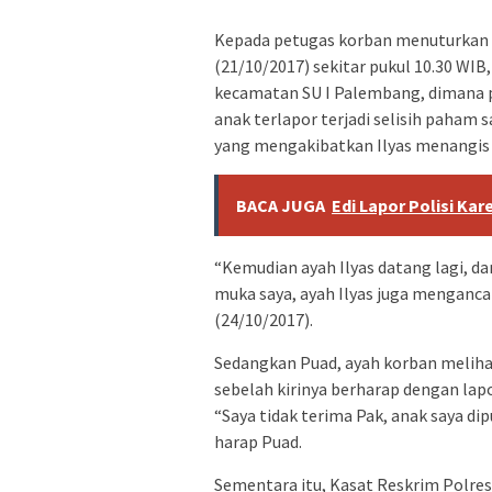
Kepada petugas korban menuturkan ka
(21/10/2017) sekitar pukul 10.30 WIB
kecamatan SU I Palembang, dimana p
anak terlapor terjadi selisih paham
yang mengakibatkan Ilyas menangis
BACA JUGA
Edi Lapor Polisi K
“Kemudian ayah Ilyas datang lagi, da
muka saya, ayah Ilyas juga menganca
(24/10/2017).
Sedangkan Puad, ayah korban meliha
sebelah kirinya berharap dengan lap
“Saya tidak terima Pak, anak saya di
harap Puad.
Sementara itu, Kasat Reskrim Polre