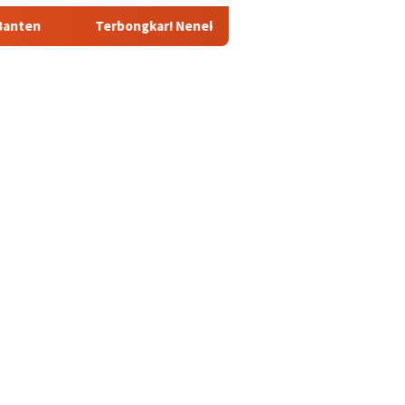
ongkar! Nenek Tewas di Deliserdang Ternyata Dibunuh Oknum Pol