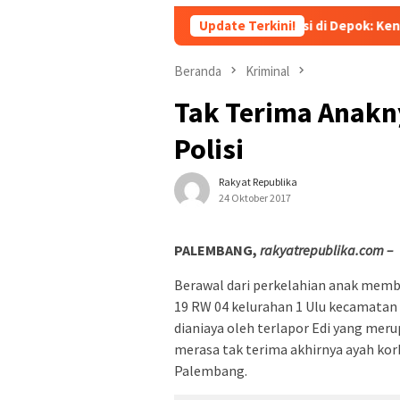
Heboh! Tragedi Mutilasi di Depok: Kenalan Lewat Medsos
Update Terkini!
Beranda
Kriminal
Tak Terima Anakn
Polisi
Rakyat Republika
24 Oktober 2017
PALEMBANG,
rakyatrepublika.com –
Berawal dari perkelahian anak membu
19 RW 04 kelurahan 1 Ulu kecamatan S
dianiaya oleh terlapor Edi yang meru
merasa tak terima akhirnya ayah kor
Palembang.