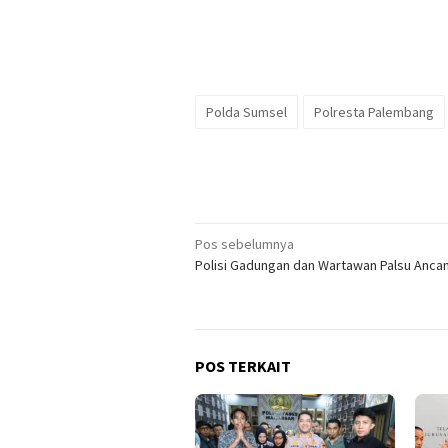
Polda Sumsel
Polresta Palembang
Navigasi
Pos sebelumnya
Polisi Gadungan dan Wartawan Palsu Anca
pos
POS TERKAIT