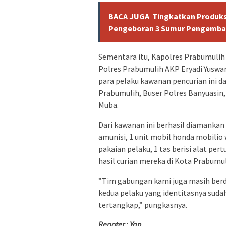
BACA JUGA
Tingkatkan Produks
Pengeboran 3 Sumur Pengemb
Sementara itu, Kapolres Prabumulih
Polres Prabumulih AKP Eryadi Yusw
para pelaku kawanan pencurian ini da
Prabumulih, Buser Polres Banyuasin
Muba.
Dari kawanan ini berhasil diamankan 
amunisi, 1 unit mobil honda mobilio 
pakaian pelaku, 1 tas berisi alat p
hasil curian mereka di Kota Prabumul
”Tim gabungan kami juga masih berd
kedua pelaku yang identitasnya sud
tertangkap,” pungkasnya.
Repoter : Yan