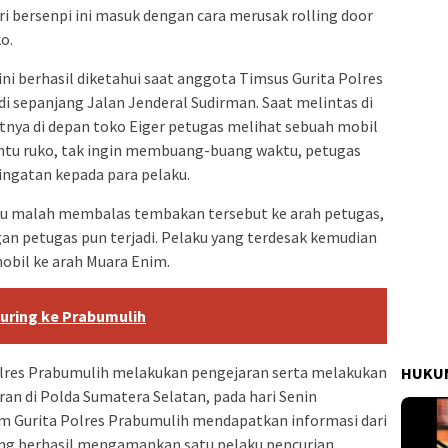
 bersenpi ini masuk dengan cara merusak rolling door
o.
 ini berhasil diketahui saat anggota Timsus Gurita Polres
di sepanjang Jalan Jenderal Sudirman. Saat melintas di
tnya di depan toko Eiger petugas melihat sebuah mobil
intu ruko, tak ingin membuang-buang waktu, petugas
ngatan kepada para pelaku.
ku malah membalas tembakan tersebut ke arah petugas,
an petugas pun terjadi. Pelaku yang terdesak kemudian
obil ke arah Muara Enim.
ring ke Prabumulih
lres Prabumulih melakukan pengejaran serta melakukan
HUKUM
ran di Polda Sumatera Selatan, pada hari Senin
Tim Gurita Polres Prabumulih mendapatkan informasi dari
ng berhasil mengamankan satu pelaku pencurian