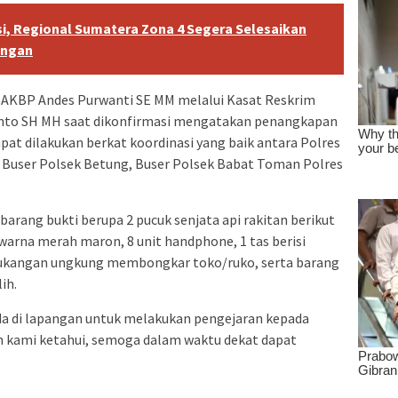
i, Regional Sumatera Zona 4 Segera Selesaikan
angan
 AKBP Andes Purwanti SE MM melalui Kasat Reskrim
anto SH MH saat dikonfirmasi mengatakan penangkapan
pat dilakukan berkat koordinasi yang baik antara Polres
, Buser Polsek Betung, Buser Polsek Babat Toman Polres
barang bukti berupa 2 pucuk senjata api rakitan berikut
warna merah maron, 8 unit handphone, 1 tas berisi
ertukangan ungkung membongkar toko/ruko, serta barang
ih.
a di lapangan untuk melakukan pengejaran kepada
ah kami ketahui, semoga dalam waktu dekat dapat