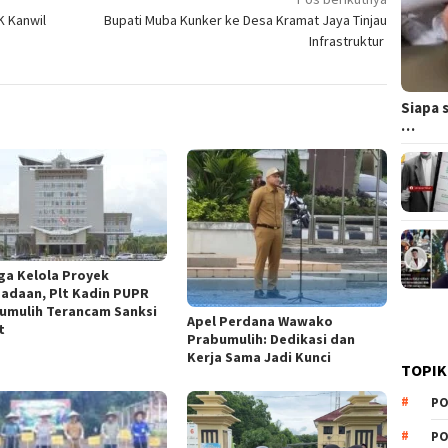
K Kanwil
Bupati Muba Kunker ke Desa Kramat Jaya Tinjau
Infrastruktur
Siapa 
…
ga Kelola Proyek
adaan, Plt Kadin PUPR
umulih Terancam Sanksi
Apel Perdana Wawako
t
Prabumulih: Dedikasi dan
Kerja Sama Jadi Kunci
TOPIK
PO
PO