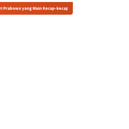
 Kecap-kecapan Diatas Sofa? ini Sosok Rizky dan Eka yang Viral