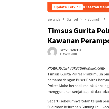
i Perlu Diganti, Pakar Ungkap 10 Catatan Merah untuk Kapolri Lis
Update Terkini!
Beranda
Sumsel
Prabumulih
Timsus Gurita Po
Kawanan Peramp
Rakyat Republika
13 Maret 2018
PRABUMULIH, rakyatrepublika.com-
Timsus Gurita Polres Prabumulih pi
bersama dengan Buser Polres Banyua
Polres Muba berhasil melakukan un
menggunakan senjata api di dua loka
Seperti sebelumnya telah terjadi pen
Sudirman kelurahan Gunung Ibul kec