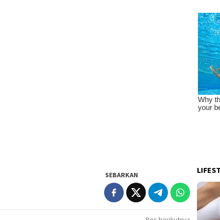
LIFES
SEBARKAN
Pos berikutnya