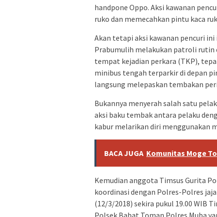
handpone Oppo. Aksi kawanan pencuri
ruko dan memecahkan pintu kaca ruk
Akan tetapi aksi kawanan pencuri ini
Prabumulih melakukan patroli rutin 
tempat kejadian perkara (TKP), tepa
minibus tengah terparkir di depan p
langsung melepaskan tembakan peri
Bukannya menyerah salah satu pela
aksi baku tembak antara pelaku deng
kabur melarikan diri menggunakan m
BACA JUGA
Komunitas Moge Tou
Kemudian anggota Timsus Gurita Po
koordinasi dengan Polres-Polres jaja
(12/3/2018) sekira pukul 19.00 WIB 
Polsek Babat Toman Polres Muba ya