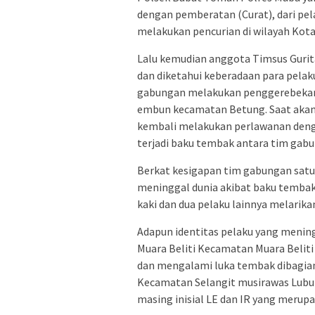
dengan pemberatan (Curat), dari pe
melakukan pencurian di wilayah Kot
Lalu kemudian anggota Timsus Gurit
dan diketahui keberadaan para pelak
gabungan melakukan penggerebekan k
embun kecamatan Betung. Saat akan
kembali melakukan perlawanan deng
terjadi baku tembak antara tim gabu
Berkat kesigapan tim gabungan satu 
meninggal dunia akibat baku tembak
kaki dan dua pelaku lainnya melarikan
Adapun identitas pelaku yang mening
Muara Beliti Kecamatan Muara Beliti
dan mengalami luka tembak dibagian
Kecamatan Selangit musirawas Lubuk 
masing inisial LE dan IR yang merup