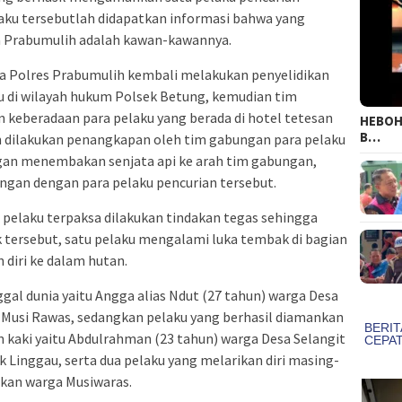
laku tersebutlah didapatkan informasi bahwa yang
a Prabumulih adalah kawan-kawannya.
a Polres Prabumulih kembali melakukan penyelidikan
u di wilayah hukum Polsek Betung, kemudian tim
eberadaan para pelaku yang berada di hotel tetesan
HEBOH!
B…
 dilakukan penangkapan oleh tim gabungan para pelaku
an menembakan senjata api ke arah tim gabungan,
ngan dengan para pelaku pencurian tersebut.
pelaku terpaksa dilakukan tindakan tegas sehingga
 tersebut, satu pelaku mengalami luka tembak di bagian
 diri ke dalam hutan.
gal dunia yaitu Angga alias Ndut (27 tahun) warga Desa
 Musi Rawas, sedangkan pelaku yang berhasil diamankan
 kaki yaitu Abdulrahman (23 tahun) warga Desa Selangit
Linggau, serta dua pelaku yang melarikan diri masing-
akan warga Musiwaras.