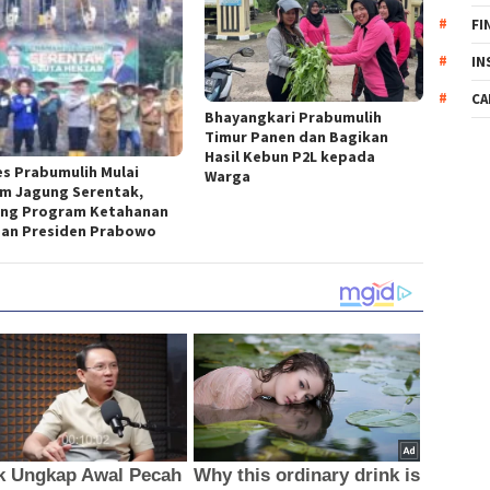
FI
IN
CA
Bhayangkari Prabumulih
Timur Panen dan Bagikan
Hasil Kebun P2L kepada
es Prabumulih Mulai
Warga
m Jagung Serentak,
ng Program Ketahanan
an Presiden Prabowo