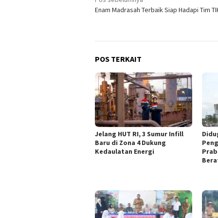
Navigasi
Enam Madrasah Terbaik Siap Hadapi Tim TI
pos
POS TERKAIT
Jelang HUT RI, 3 Sumur Infill
Didu
Baru di Zona 4 Dukung
Peng
Kedaulatan Energi
Prab
Bera