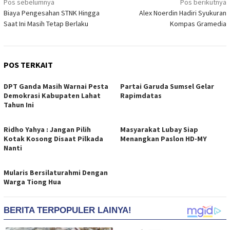
Navigasi
Pos sebelumnya
Pos berikutnya
Biaya Pengesahan STNK Hingga
Alex Noerdin Hadiri Syukuran
pos
Saat Ini Masih Tetap Berlaku
Kompas Gramedia
POS TERKAIT
DPT Ganda Masih Warnai Pesta
Partai Garuda Sumsel Gelar
Demokrasi Kabupaten Lahat
Rapimdatas
Tahun Ini
Ridho Yahya : Jangan Pilih
Masyarakat Lubay Siap
Kotak Kosong Disaat Pilkada
Menangkan Paslon HD-MY
Nanti
Mularis Bersilaturahmi Dengan
Warga Tiong Hua