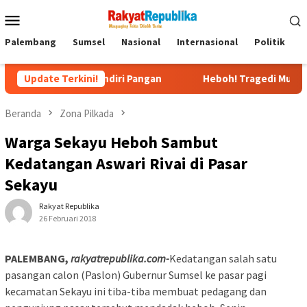
Menu
Mobile
Palembang
Sumsel
Nasional
Internasional
Politik
P
umsel Mandiri Pangan
Update Terkini!
Heboh! Tragedi Mutilasi di Depok
Beranda
Zona Pilkada
Warga Sekayu Heboh Sambut
Kedatangan Aswari Rivai di Pasar
Sekayu
Rakyat Republika
26 Februari 2018
PALEMBANG,
rakyatrepublika.com-
Kedatangan salah satu
pasangan calon (Paslon) Gubernur Sumsel ke pasar pagi
kecamatan Sekayu ini tiba-tiba membuat pedagang dan