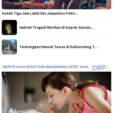
Sudah Tiga Jam Lebih Eks Jampidsus Febri…
Heboh! Tragedi Mutilasi di Depok: Kenala…
Terbongkar! Nenek Tewas di Deliserdang T…