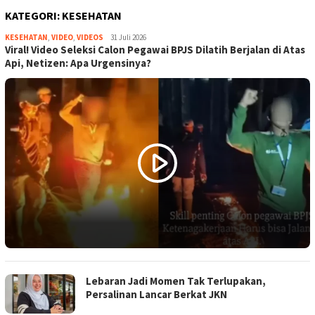
KATEGORI:
KESEHATAN
KESEHATAN
,
VIDEO
,
VIDEOS
Redaktur
31 Juli 2026
Viral! Video Seleksi Calon Pegawai BPJS Dilatih Berjalan di Atas
Pelaksana
Api, Netizen: Apa Urgensinya?
Lebaran Jadi Momen Tak Terlupakan,
Persalinan Lancar Berkat JKN