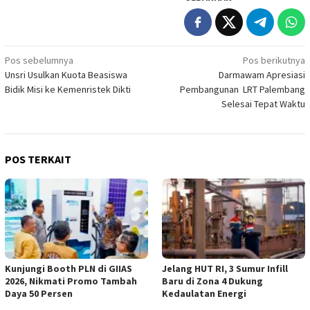
Navigasi
Pos sebelumnya
Pos berikutnya
Unsri Usulkan Kuota Beasiswa
Darmawam Apresiasi
pos
Bidik Misi ke Kemenristek Dikti
Pembangunan LRT Palembang
Selesai Tepat Waktu
POS TERKAIT
Kunjungi Booth PLN di GIIAS
Jelang HUT RI, 3 Sumur Infill
2026, Nikmati Promo Tambah
Baru di Zona 4 Dukung
Daya 50 Persen
Kedaulatan Energi