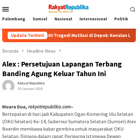
Menu
Mobile
Palembang
Sumsel
Nasional
Internasional
Politik
P
Heboh! Tragedi Mutilasi di Depok: Kenalan Lewat Medsos Beru
Update Terkini!
Beranda
Headline News
Alex : Persetujuan Lapangan Terbang
Banding Agung Keluar Tahun Ini
Rakyat Republika
30 Januari 2018
Muara Dua,
rakyatrepublika.com
–
Bertepatan di hari jadi Kabupaten Ogan Komering Ulu Selatan
(OKU Selatan) Ke-14, Gubernur Sumatera Selatan (Sumsel) Alex
Noerdin membawa kabar gembira untuk masyarakat OKU
Selatan. Dimana dalam rapat Paripurna Istimewa Dewan