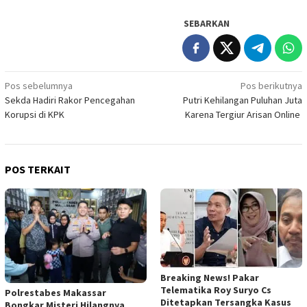
SEBARKAN
Navigasi
Pos sebelumnya
Pos berikutnya
Sekda Hadiri Rakor Pencegahan
Putri Kehilangan Puluhan Juta
pos
Korupsi di KPK
Karena Tergiur Arisan Online
POS TERKAIT
Breaking News! Pakar
Telematika Roy Suryo Cs
Polrestabes Makassar
Ditetapkan Tersangka Kasus
Bongkar Misteri Hilangnya