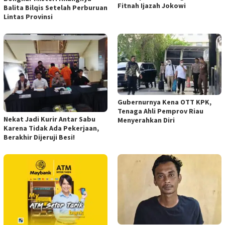
Fitnah Ijazah Jokowi
Balita Bilqis Setelah Perburuan
Lintas Provinsi
Gubernurnya Kena OTT KPK,
Tenaga Ahli Pemprov Riau
Nekat Jadi Kurir Antar Sabu
Menyerahkan Diri
Karena Tidak Ada Pekerjaan,
Berakhir Dijeruji Besi!