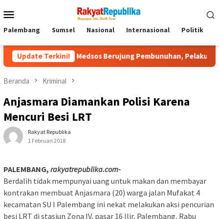
Menu
Mobile
Palembang
Sumsel
Nasional
Internasional
Politik
P
enalan Lewat Medsos Berujung Pembunuhan, Pelaku Ditangkap di
Update Terkini!
Beranda
Kriminal
Anjasmara Diamankan Polisi Karena
Mencuri Besi LRT
Rakyat Republika
1 Februari 2018
PALEMBANG,
rakyatrepublika.com-
Berdalih tidak mempunyai uang untuk makan dan membayar
kontrakan membuat Anjasmara (20) warga jalan Mufakat 4
kecamatan SU I Palembang ini nekat melakukan aksi pencurian
besi LRT di stasiun Zona IV, pasar 16 Ilir, Palembang, Rabu