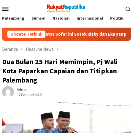
Menu
Mobile
Palembang
Sumsel
Nasional
Internasional
Politik
P
pan Diatas Sofa? ini Sosok Rizky dan Eka yang Viral
Update Terkini!
Eks 
Beranda
Headline News
Dua Bulan 25 Hari Memimpin, Pj Wali
Kota Paparkan Capaian dan Titipkan
Palembang
Admin
17 Februari 2025