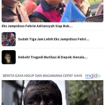
Eks Jampidsus Febrie Adriansyah Siap Buk…
Sudah Tiga Jam Lebih Eks Jampidsus Febri…
Heboh! Tragedi Mutilasi di Depok: Kenala…