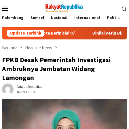
Menu
Mobile
Palembang
Sumsel
Nasional
Internasional
Politik
P
kota Berinisial ‘K’
Update Terkini!
Dinilai Perlu Diganti, Pakar Ungkap 1
Beranda
Headline News
FPKB Desak Pemerintah Investigasi
Ambruknya Jembatan Widang
Lamongan
Rakyat Republika
18 April 2018