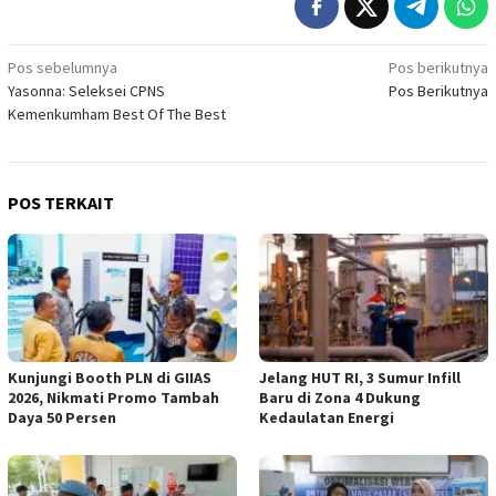
Navigasi
Pos sebelumnya
Pos berikutnya
Yasonna: Seleksei CPNS
Pos Berikutnya
pos
Kemenkumham Best Of The Best
POS TERKAIT
Kunjungi Booth PLN di GIIAS
Jelang HUT RI, 3 Sumur Infill
2026, Nikmati Promo Tambah
Baru di Zona 4 Dukung
Daya 50 Persen
Kedaulatan Energi