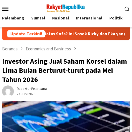
Menu
Mobile
Palembang
Sumsel
Nasional
Internasional
Politik
P
pan Diatas Sofa? ini Sosok Rizky dan Eka yang Viral
Update Terkini!
Eks 
Beranda
Economics and Business
Investor Asing Jual Saham Korsel dalam
Lima Bulan Berturut-turut pada Mei
Tahun 2026
Redaktur Pelaksana
27 Juni 2026