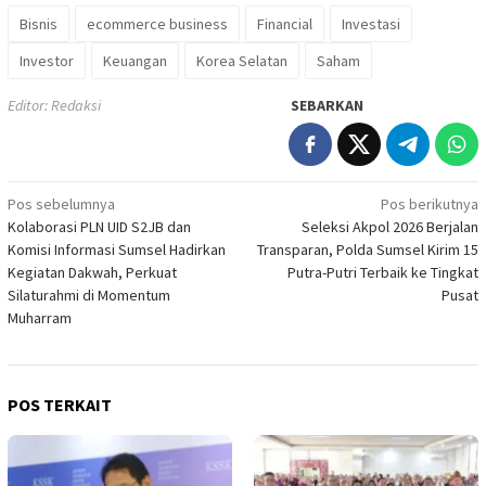
Bisnis
ecommerce business
Financial
Investasi
Investor
Keuangan
Korea Selatan
Saham
Editor: Redaksi
SEBARKAN
Navigasi
Pos sebelumnya
Pos berikutnya
Kolaborasi PLN UID S2JB dan
Seleksi Akpol 2026 Berjalan
pos
Komisi Informasi Sumsel Hadirkan
Transparan, Polda Sumsel Kirim 15
Kegiatan Dakwah, Perkuat
Putra-Putri Terbaik ke Tingkat
Silaturahmi di Momentum
Pusat
Muharram
POS TERKAIT