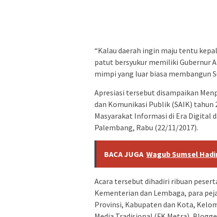
“Kalau daerah ingin maju tentu kepa
patut bersyukur memiliki Gubernur 
mimpi yang luar biasa membangun S
Apresiasi tersebut disampaikan Men
dan Komunikasi Publik (SAIK) tahun
Masyarakat Informasi di Era Digital 
Palembang, Rabu (22/11/2017).
BACA JUGA
Wagub Sumsel Hadir
Acara tersebut dihadiri ribuan pesert
Kementerian dan Lembaga, para pej
Provinsi, Kabupaten dan Kota, Kelo
Media Tradisional (FK Metra), Blogg