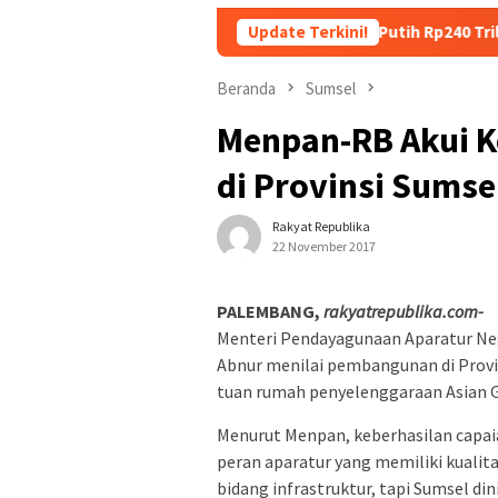
nggung Utang Kopdes Merah Putih Rp240 Triliun, Menkeu Purbaya
Update Terkini!
Beranda
Sumsel
Menpan-RB Akui 
di Provinsi Sumse
Rakyat Republika
22 November 2017
PALEMBANG,
rakyatrepublika.com-
Menteri Pendayagunaan Aparatur Ne
Abnur menilai pembangunan di Provi
tuan rumah penyelenggaraan Asian 
Menurut Menpan, keberhasilan capai
peran aparatur yang memiliki kualit
bidang infrastruktur, tapi Sumsel din