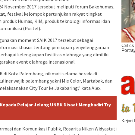
 24 November 2017 tersebut meliputi forum Bakohumas,
t, festival kelompok pertunjukan rakyat tingkat
n produk Humas, KIM, produk teknologi informasi dan
komunikasi (Postel).
gunakan moment SAIK 2017 tersebut sebagai
formasi khusus tentang persiapan penyelenggaraan
erbagai kelengkapan fasilitas olahraga yang dimiliki
rakan event olahraga intenasional.
K di Kota Palembang, nikmati selama berada di
liner wajib palembang yakni Mie Celor, Martabak, dan
elaksanakan City Tour ke Jakabaring,” kata Alex.
Kepada Pelajar Jelang UNBK Disaat Menghadiri Try
formasi dan Komunikasi Publik, Rosarita Niken Widyastuti