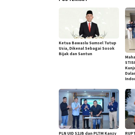
Ketua Bawaslu Sumsel Tutup
Usia, Dikenal Sebagai Sosok
Bijak dan Santun
Maha
STIS
Kunj
Dala
Indo
PLN UID S2JB dan PLTM Kanzy
RUPT