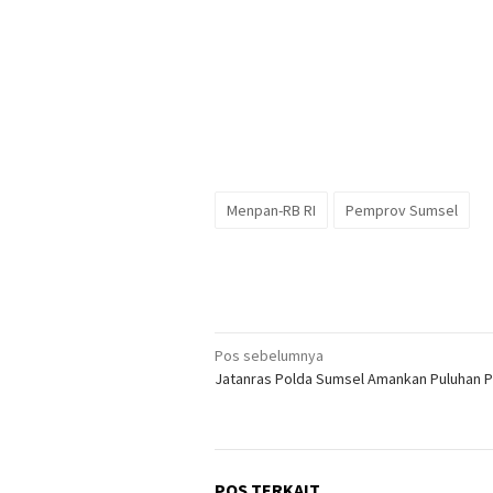
Menpan-RB RI
Pemprov Sumsel
Navigasi
Pos sebelumnya
Jatanras Polda Sumsel Amankan Puluhan 
pos
POS TERKAIT