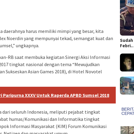
la daerahnya harus memiliki mimpi yang besar, kita
Alex Noerdin yang mempunyai tekad, semangat kuat dan
Sudah 
umsel,” ungkapnya.
Febri
pan-RB saat membuka kegiatan Sinergi Aksi Informasi
 2017 tingkat nasional dengan tema “Mewujudkan
dan Sukseskan Asian Games 2018), di Hotel Novotel
i Paripurna XXXV Untuk Raperda APBD Sumsel 2018
a dari seluruh Indonesia, meliputi pejabat tingkat
abat humas/Komunikasi dan Informatika tingkat
mpok Informasi Masyarakat (KIM) Forum Komunikasi
er, Netizen dan masyarakat umum.