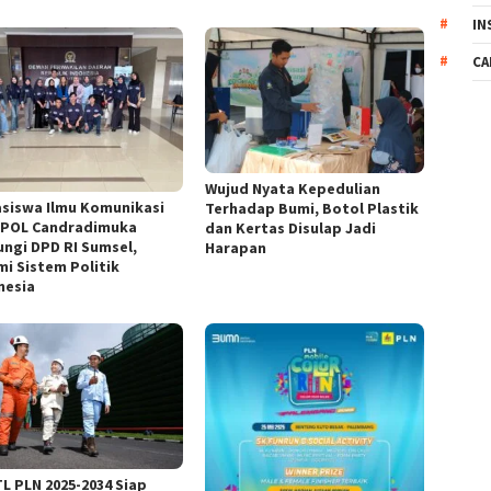
IN
CA
Wujud Nyata Kepedulian
siswa Ilmu Komunikasi
Terhadap Bumi, Botol Plastik
IPOL Candradimuka
dan Kertas Disulap Jadi
ungi DPD RI Sumsel,
Harapan
mi Sistem Politik
nesia
L PLN 2025-2034 Siap