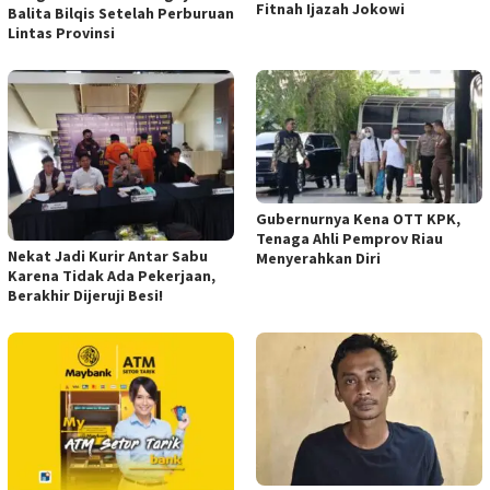
Fitnah Ijazah Jokowi
Balita Bilqis Setelah Perburuan
Lintas Provinsi
Gubernurnya Kena OTT KPK,
Tenaga Ahli Pemprov Riau
Nekat Jadi Kurir Antar Sabu
Menyerahkan Diri
Karena Tidak Ada Pekerjaan,
Berakhir Dijeruji Besi!