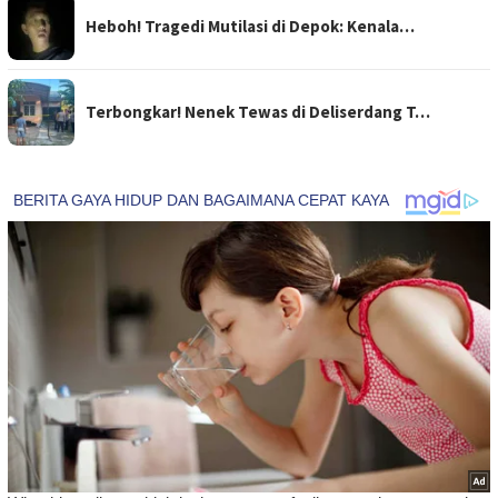
Heboh! Tragedi Mutilasi di Depok: Kenala…
Terbongkar! Nenek Tewas di Deliserdang T…