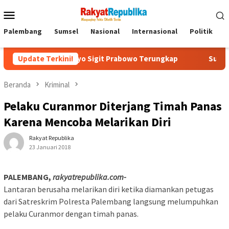
Menu
Mobile
Palembang
Sumsel
Nasional
Internasional
Politik
P
lri Listyo Sigit Prabowo Terungkap
Update Terkini!
Sudah Tiga Jam Lebih
Beranda
Kriminal
Pelaku Curanmor Diterjang Timah Panas
Karena Mencoba Melarikan Diri
Rakyat Republika
23 Januari 2018
PALEMBANG,
rakyatrepublika.com-
Lantaran berusaha melarikan diri ketika diamankan petugas
dari Satreskrim Polresta Palembang langsung melumpuhkan
pelaku Curanmor dengan timah panas.