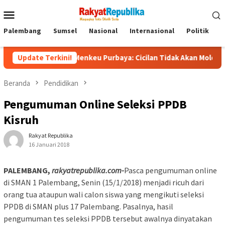
Menu
Mobile
Palembang
Sumsel
Nasional
Internasional
Politik
P
liun, Menkeu Purbaya: Cicilan Tidak Akan Molor
Update Terkini!
Dorong 
Beranda
Pendidikan
Pengumuman Online Seleksi PPDB
Kisruh
Rakyat Republika
16 Januari 2018
PALEMBANG,
rakyatrepublika.com-
Pasca pengumuman online
di SMAN 1 Palembang, Senin (15/1/2018) menjadi ricuh dari
orang tua ataupun wali calon siswa yang mengikuti seleksi
PPDB di SMAN plus 17 Palembang. Pasalnya, hasil
pengumuman tes seleksi PPDB tersebut awalnya dinyatakan