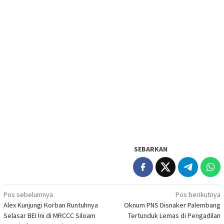
SEBARKAN
Navigasi
Pos sebelumnya
Pos berikutnya
Alex Kunjungi Korban Runtuhnya
Oknum PNS Disnaker Palembang
pos
Selasar BEI Ini di MRCCC Siloam
Tertunduk Lemas di Pengadilan