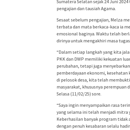
Sumatera Selatan sejak 24 Juni 2024
pengajian dan tausiah Agama.
Sesaat sebelum pengajian, Melza me
terbata dan mata berkaca-kaca ia m
emosional baginya. Waktu telah berla
dirinya untuk mengakhiri masa tuga
“Dalam setiap langkah yang kita jal
PKK dan DWP memiliki kekuatan lua
perubahan, tetapi juga menyebarkan
pemberdayaan ekonomi, kesehatan ke
di pelosok desa, kita telah membuk
masyarakat, khususnya perempuan da
Selasa (11/02/25) sore.
“Saya ingin menyampaikan rasa teri
yang selama ini telah menjadi mitr
Keberhasilan banyak program tidak 
dengan penuh kesabaran selalu hadir