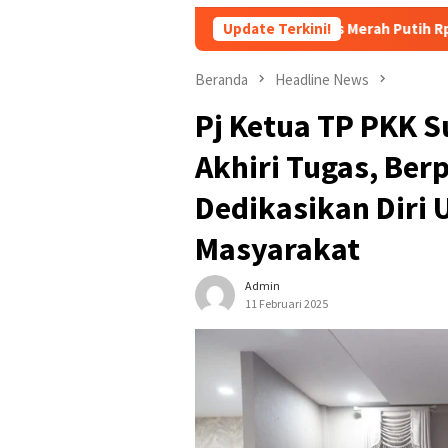
kan Tanggung Utang Kopdes Merah Putih Rp240 Triliun, Menkeu P
Update Terkini!
Beranda
Headline News
Pj Ketua TP PKK S
Akhiri Tugas, Ber
Dedikasikan Diri 
Masyarakat
Admin
11 Februari 2025