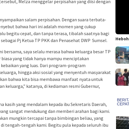
 tersebut, Melza menggelar perpisahan yang diisi dengan
nyampaikan salam perpisahan. Dengan suara terbata-
enyebut bahwa hari ini adalah momen yang cukup
lu begitu cepat, dan tanpa terasa, tibalah saatnya bagi
Heboh!
s sebagai Pj Ketua TP PKK dan Penasehat DWP Sumsel.
ani bersama, saya selalu merasa bahwa keluarga besar TP
r biasa yang tidak hanya mampu menciptakan
 kebaikan yang luas. Dari program-program
luarga, hingga aksi sosial yang menyentuh masyarakat
tikan bahwa kita bisa membawa manfaat nyata untuk
n keluarga,” katanya, di kediaman resmi Gubernur,
ma kasih yang mendalam kepada ibu Sekretaris Daerah,
a yang sangat mendukung dan memberi arahan bagi kami.
akan mungkin tercapai tanpa bimbingan beliau, yang
 di tengah-tengah kami. Begitu pula kepada seluruh ibu