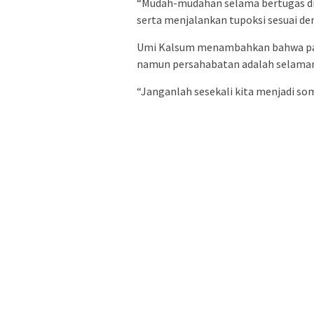
“Mudah-mudahan selama bertugas di S
serta menjalankan tupoksi sesuai d
Umi Kalsum menambahkan bahwa pan
namun persahabatan adalah selaman
“Janganlah sesekali kita menjadi somb