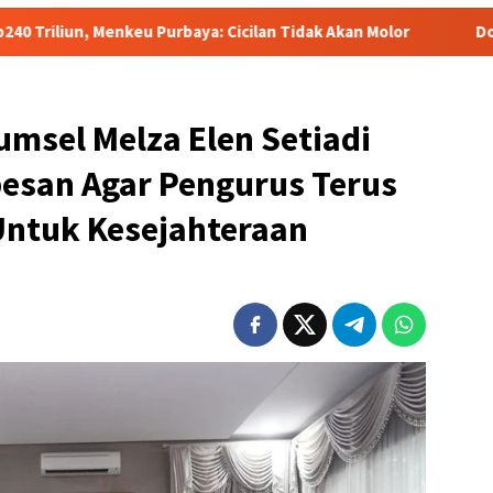
urbaya: Cicilan Tidak Akan Molor
Dorong Pelaku UMKM Na
umsel Melza Elen Setiadi
pesan Agar Pengurus Terus
Untuk Kesejahteraan