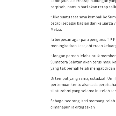
Lebih jauh ia berharap hubungan yang
terpisah, namun hati akan tetap sal
“Jika suatu saat saya kembali ke Sum
tetapi sebagai bagian dari keluarga 
Melza.
Ia berpesan agar para pengurus TP 
meningkatkan kesejahteraan keluar
“Jangan pernah lelah untuk memberik
Sumatera Selatan akan terus maju 
yang tak pernah lelah mengabdi dan
Di tempat yang sama, ustadzah Umi
pertemuan tentu akan ada perpisaha
silaturahmi yang selama ini telah terj
Sebagai seorang istri memang telah
dimanapun ia ditugaskan.