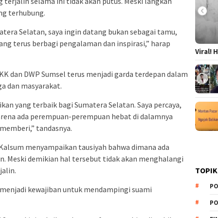
 terjalin selama ini tidak akan putus. Meski langkah
ing terhubung.
atera Selatan, saya ingin datang bukan sebagai tamu,
yang terus berbagi pengalaman dan inspirasi,” harap
Viral!
PKK dan DWP Sumsel terus menjadi garda terdepan dalam
ga dan masyarakat.
an yang terbaik bagi Sumatera Selatan. Saya percaya,
karena ada perempuan-perempuan hebat di dalamnya
 memberi,” tandasnya.
 Kalsum menyampaikan tausiyah bahwa dimana ada
n. Meski demikian hal tersebut tidak akan menghalangi
TOPIK
alin.
PO
 menjadi kewajiban untuk mendampingi suami
PO