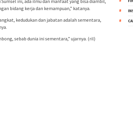
FI
umsel ini, ada ilmu dan manfaat yang bisa diambil,
engan bidang kerja dan kemampuan,” katanya.
IN
gkat, kedudukan dan jabatan adalah sementara,
CA
ya.
ong, sebab dunia ini sementara,” ujarnya. (ril)