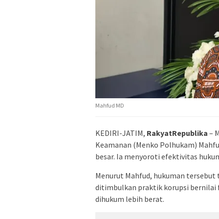
Mahfud MD
KEDIRI-JATIM,
RakyatRepublika
– M
Keamanan (Menko Polhukam) Mahfud
besar. Ia menyoroti efektivitas huku
Menurut Mahfud, hukuman tersebut t
ditimbulkan praktik korupsi bernilai
dihukum lebih berat.