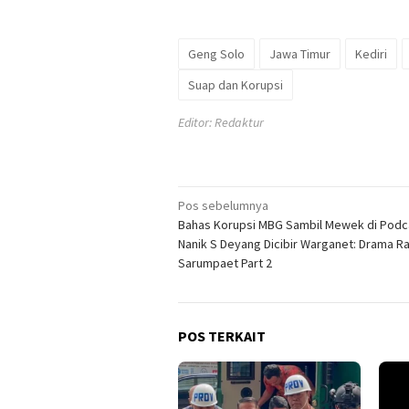
Geng Solo
Jawa Timur
Kediri
Suap dan Korupsi
Editor: Redaktur
Navigasi
Pos sebelumnya
Bahas Korupsi MBG Sambil Mewek di Podc
pos
Nanik S Deyang Dicibir Warganet: Drama R
Sarumpaet Part 2
POS TERKAIT