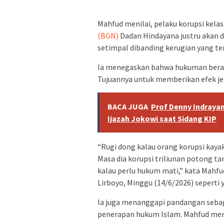
Mahfud menilai, pelaku korupsi kela
(BGN)
Dadan Hindayana justru akan
setimpal dibanding kerugian yang ter
Ia menegaskan bahwa hukuman berat 
Tujuannya untuk memberikan efek jer
BACA JUGA
Prof Denny Indrayan
Ijazah Jokowi saat Sidang KIP
“Rugi dong kalau orang korupsi kaya
Masa dia korupsi triliunan potong ta
kalau perlu hukum mati,” kata Mahf
Lirboyo, Minggu (14/6/2026) seperti y
Ia juga menanggapi pandangan seba
penerapan hukum Islam. Mahfud men