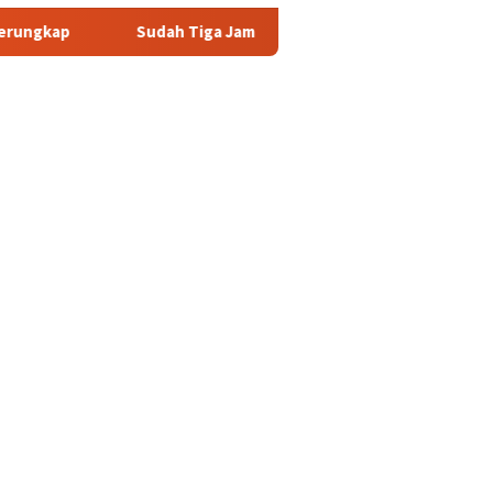
dah Tiga Jam Lebih Eks Jampidsus Febrie Adriansyah Masih Digar