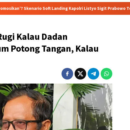
 Soft Landing Kapolri Listyo Sigit Prabowo Terungkap
Su
Rugi Kalau Dadan
m Potong Tangan, Kalau