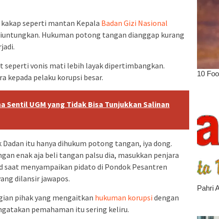
s kakap seperti mantan Kepala
Badan Gizi Nasional
 diuntungkan. Hukuman potong tangan dianggap kurang
jadi.
seperti vonis mati lebih layak dipertimbangkan.
a kepada pelaku korupsi besar.
a Sentil UGM yang Tidak Bisa Tunjukkan Salinan
k Dadan itu hanya dihukum potong tangan, iya dong.
ngan enak aja beli tangan palsu dia, masukkan penjara
ud saat menyampaikan pidato di Pondok Pesantren
ang dilansir jawapos.
gian pihak yang mengaitkan
hukuman korupsi
dengan
gatakan pemahaman itu sering keliru.