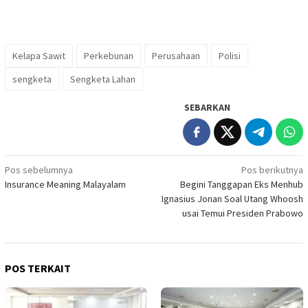
Kelapa Sawit
Perkebunan
Perusahaan
Polisi
sengketa
Sengketa Lahan
SEBARKAN
Navigasi
Pos sebelumnya
Pos berikutnya
Insurance Meaning Malayalam
Begini Tanggapan Eks Menhub
pos
Ignasius Jonan Soal Utang Whoosh
usai Temui Presiden Prabowo
POS TERKAIT