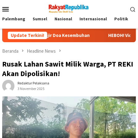
Menu
Mobile
Palembang
Sumsel
Nasional
Internasional
Politik
P
, Banjir Doa Kesembuhan
Update Terkini!
HEBOH! Video Viral Pernyataan Ub
Beranda
Headline News
Rusak Lahan Sawit Milik Warga, PT REKI
Akan Dipolisikan!
Redaktur Pelaksana
3 November 2025