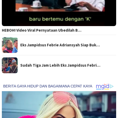
HEBOH! Video Viral Pernyataan Ubedilah B…
Eks Jampidsus Febrie Adriansyah Siap Buk…
Sudah Tiga Jam Lebih Eks Jampidsus Febri…