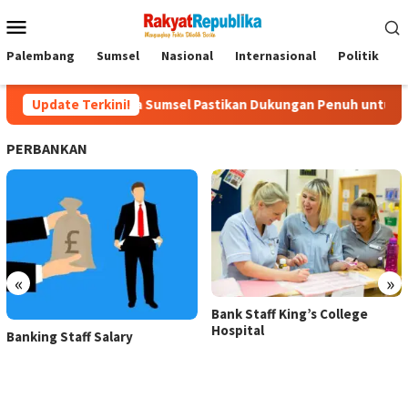
Menu
Mobile
Palembang
Sumsel
Nasional
Internasional
Politik
P
Kapolda Sumsel Pastikan Dukungan Penuh untuk Perjuangan T
Update Terkini!
PERBANKAN
«
»
Bank Staff King’s College
Hospital
Banking Staff Salary