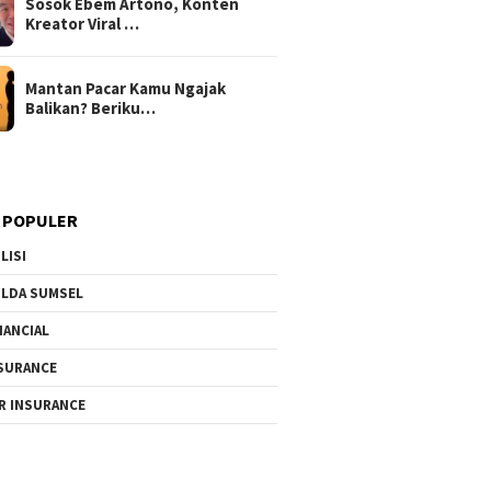
Sosok Ebem Artono, Konten
Kreator Viral …
Mantan Pacar Kamu Ngajak
Balikan? Beriku…
 POPULER
LISI
LDA SUMSEL
NANCIAL
SURANCE
R INSURANCE