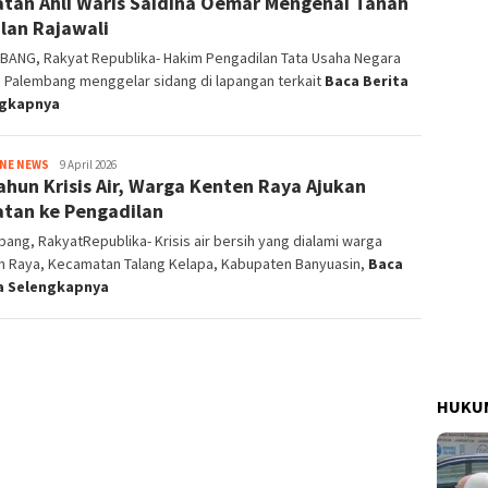
tan Ahli Waris Saidina Oemar Mengenai Tanah
alan Rajawali
BANG, Rakyat Republika- Hakim Pengadilan Tata Usaha Negara
) Palembang menggelar sidang di lapangan terkait
Baca Berita
ngkapnya
INE NEWS
admin
9 April 2026
ahun Krisis Air, Warga Kenten Raya Ajukan
tan ke Pengadilan
ang, RakyatRepublika- Krisis air bersih yang dialami warga
n Raya, Kecamatan Talang Kelapa, Kabupaten Banyuasin,
Baca
a Selengkapnya
HUKUM