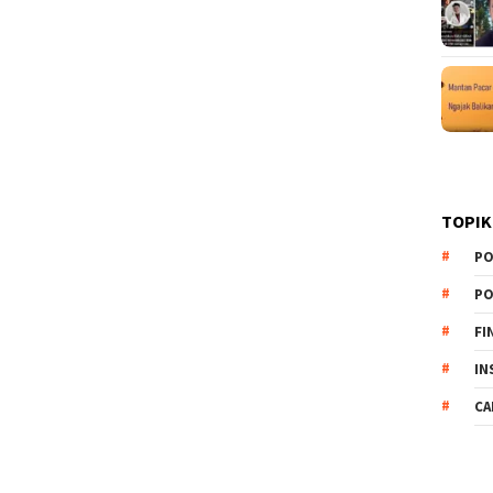
TOPIK
PO
PO
FI
IN
CA