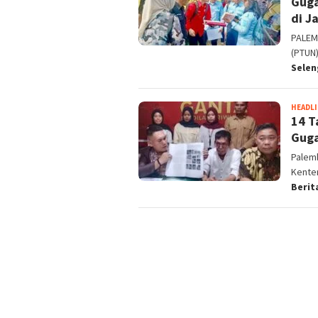
Guga
di J
PALEM
(PTUN
Sele
HEADL
14 T
Guga
Palemb
Kente
Berit