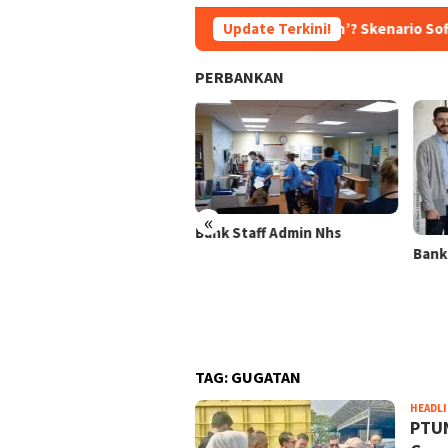
ukan Dipecat, Tetapi ‘Dipromosikan’? Skenario Soft Landing Kapo
Update Terkini!
PERBANKAN
«
n Memukau!,
Bank Staff Admin Nhs
 Emas Bank Syariah
Bank Staff 
 Tembus 2 Ton
TAG:
GUGATAN
HEADL
PTUN