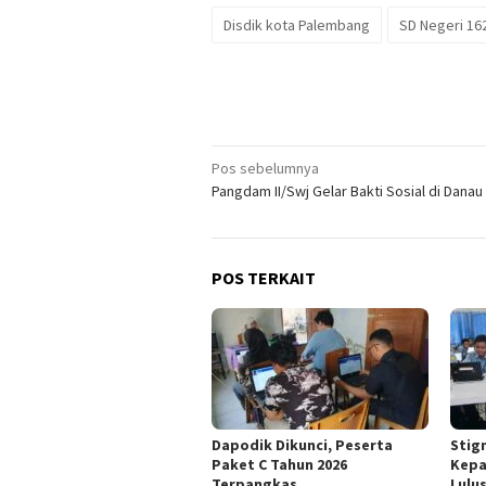
Disdik kota Palembang
SD Negeri 16
Navigasi
Pos sebelumnya
Pangdam II/Swj Gelar Bakti Sosial di Danau
pos
POS TERKAIT
Dapodik Dikunci, Peserta
Stig
Paket C Tahun 2026
Kepa
Terpangkas
Lulu