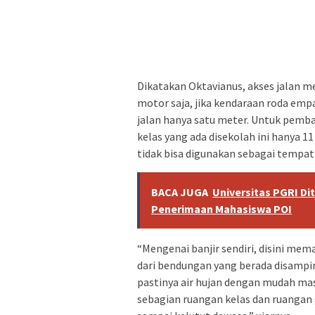
Dikatakan Oktavianus, akses jalan m
motor saja, jika kendaraan roda empa
jalan hanya satu meter. Untuk pemb
kelas yang ada disekolah ini hanya 11 
tidak bisa digunakan sebagai tempat 
BACA JUGA
Universitas PGRI D
Penerimaan Mahasiswa POI
“Mengenai banjir sendiri, disini me
dari bendungan yang berada disamping
pastinya air hujan dengan mudah mas
sebagian ruangan kelas dan ruangan g