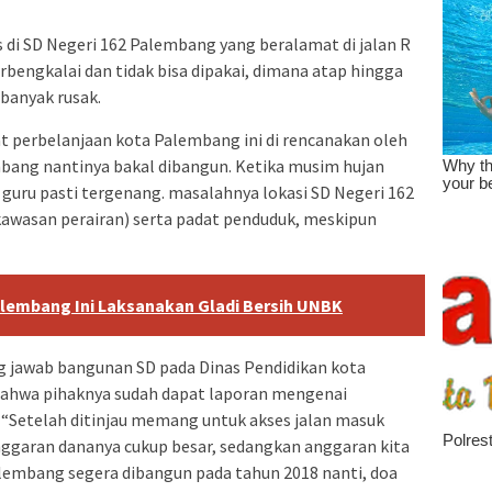
s di SD Negeri 162 Palembang yang beralamat di jalan R
rbengkalai dan tidak bisa dipakai, dimana atap hingga
banyak rusak.
at perbelanjaan kota Palembang ini di rencanakan oleh
mbang nantinya bakal dibangun. Ketika musim hujan
 guru pasti tergenang. masalahnya lokasi SD Negeri 162
kawasan perairan) serta padat penduduk, meskipun
alembang Ini Laksanakan Gladi Bersih UNBK
 jawab bangunan SD pada Dinas Pendidikan kota
ahwa pihaknya sudah dapat laporan mengenai
“Setelah ditinjau memang untuk akses jalan masuk
ggaran dananya cukup besar, sedangkan anggaran kita
alembang segera dibangun pada tahun 2018 nanti, doa