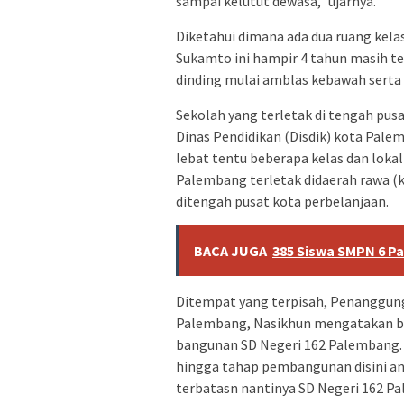
sampai kelutut dewasa,” ujarnya.
Diketahui dimana ada dua ruang kela
Sukamto ini hampir 4 tahun masih te
dinding mulai amblas kebawah serta 
Sekolah yang terletak di tengah pus
Dinas Pendidikan (Disdik) kota Pale
lebat tentu beberapa kelas dan lokal
Palembang terletak didaerah rawa (
ditengah pusat kota perbelanjaan.
BACA JUGA
385 Siswa SMPN 6 P
Ditempat yang terpisah, Penanggung
Palembang, Nasikhun mengatakan b
bangunan SD Negeri 162 Palembang. 
hingga tahap pembangunan disini an
terbatasn nantinya SD Negeri 162 P