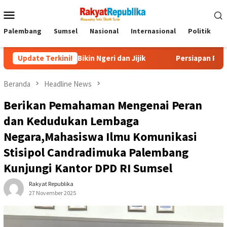
Menu
Mobile
Palembang
Sumsel
Nasional
Internasional
Politik
P
yang Bikin Ngeri dan Jijik
Update Terkini!
Persiapan Pembentukan Forum 
Beranda
Headline News
Berikan Pemahaman Mengenai Peran
dan Kedudukan Lembaga
Negara,Mahasiswa Ilmu Komunikasi
Stisipol Candradimuka Palembang
Kunjungi Kantor DPD RI Sumsel
Rakyat Republika
27 November 2025