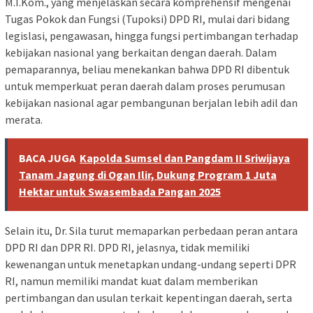
M.I.Kom., yang menjelaskan secara komprehensif mengenai
Tugas Pokok dan Fungsi (Tupoksi) DPD RI, mulai dari bidang
legislasi, pengawasan, hingga fungsi pertimbangan terhadap
kebijakan nasional yang berkaitan dengan daerah. Dalam
pemaparannya, beliau menekankan bahwa DPD RI dibentuk
untuk memperkuat peran daerah dalam proses perumusan
kebijakan nasional agar pembangunan berjalan lebih adil dan
merata.
BACA JUGA
Kapolda Sumsel dan Pangdam II Sriwijaya
Tanam Jagung di Ogan Ilir, Dukung Program 1 Juta
Hektar untuk Swasembada Pangan 2025
Selain itu, Dr. Sila turut memaparkan perbedaan peran antara
DPD RI dan DPR RI. DPD RI, jelasnya, tidak memiliki
kewenangan untuk menetapkan undang-undang seperti DPR
RI, namun memiliki mandat kuat dalam memberikan
pertimbangan dan usulan terkait kepentingan daerah, serta