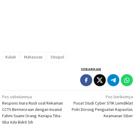
Kuliah
Mahasiswi
Stisipol
SEBARKAN
Navigasi
Pos sebelumnya
Pos berikutnya
Respons Inara Rusli soal Rekaman
Pusat Studi Cyber STIK Lemdiklat
pos
CCTV Bermesraan dengan Insanul
Polri Dorong Penguatan Kapasitas
Fahmi Suami Orang: Kenapa Tiba-
Keamanan Siber
tiba Ada Bukti Sih