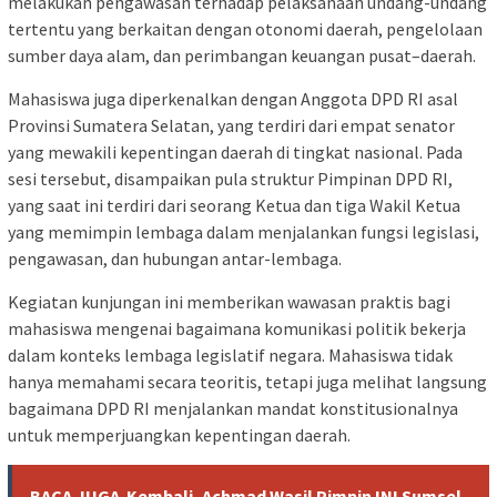
melakukan pengawasan terhadap pelaksanaan undang-undang
tertentu yang berkaitan dengan otonomi daerah, pengelolaan
sumber daya alam, dan perimbangan keuangan pusat–daerah.
Mahasiswa juga diperkenalkan dengan Anggota DPD RI asal
Provinsi Sumatera Selatan, yang terdiri dari empat senator
yang mewakili kepentingan daerah di tingkat nasional. Pada
sesi tersebut, disampaikan pula struktur Pimpinan DPD RI,
yang saat ini terdiri dari seorang Ketua dan tiga Wakil Ketua
yang memimpin lembaga dalam menjalankan fungsi legislasi,
pengawasan, dan hubungan antar-lembaga.
Kegiatan kunjungan ini memberikan wawasan praktis bagi
mahasiswa mengenai bagaimana komunikasi politik bekerja
dalam konteks lembaga legislatif negara. Mahasiswa tidak
hanya memahami secara teoritis, tetapi juga melihat langsung
bagaimana DPD RI menjalankan mandat konstitusionalnya
untuk memperjuangkan kepentingan daerah.
BACA JUGA
Kembali, Achmad Wasil Pimpin INI Sumsel