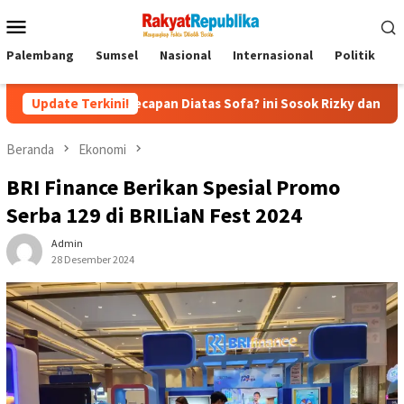
Menu
Mobile
Palembang
Sumsel
Nasional
Internasional
Politik
P
cap-kecapan Diatas Sofa? ini Sosok Rizky dan Eka yang Viral
Update Terkini!
Beranda
Ekonomi
BRI Finance Berikan Spesial Promo
Serba 129 di BRILiaN Fest 2024
Admin
28 Desember 2024