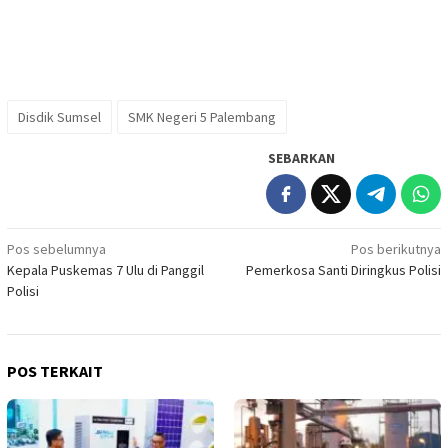
Disdik Sumsel
SMK Negeri 5 Palembang
SEBARKAN
Navigasi
Pos sebelumnya
Pos berikutnya
Kepala Puskemas 7 Ulu di Panggil
Pemerkosa Santi Diringkus Polisi
pos
Polisi
POS TERKAIT