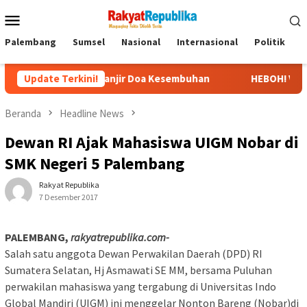
Menu
Mobile
Palembang
Sumsel
Nasional
Internasional
Politik
P
di RS, Banjir Doa Kesembuhan
Update Terkini!
HEBOH! Video Viral Pernyata
Beranda
Headline News
Dewan RI Ajak Mahasiswa UIGM Nobar di
SMK Negeri 5 Palembang
Rakyat Republika
7 Desember 2017
PALEMBANG,
rakyatrepublika.com-
Salah satu anggota Dewan Perwakilan Daerah (DPD) RI
Sumatera Selatan, Hj Asmawati SE MM, bersama Puluhan
perwakilan mahasiswa yang tergabung di Universitas Indo
Global Mandiri (UIGM) ini menggelar Nonton Bareng (Nobar)di