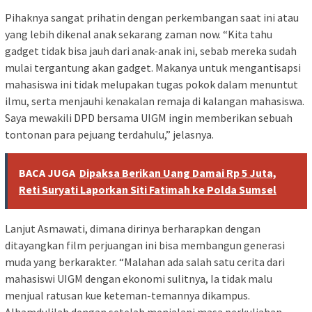
Pihaknya sangat prihatin dengan perkembangan saat ini atau
yang lebih dikenal anak sekarang zaman now. “Kita tahu
gadget tidak bisa jauh dari anak-anak ini, sebab mereka sudah
mulai tergantung akan gadget. Makanya untuk mengantisapsi
mahasiswa ini tidak melupakan tugas pokok dalam menuntut
ilmu, serta menjauhi kenakalan remaja di kalangan mahasiswa.
Saya mewakili DPD bersama UIGM ingin memberikan sebuah
tontonan para pejuang terdahulu,” jelasnya.
BACA JUGA
Dipaksa Berikan Uang Damai Rp 5 Juta,
Reti Suryati Laporkan Siti Fatimah ke Polda Sumsel
Lanjut Asmawati, dimana dirinya berharapkan dengan
ditayangkan film perjuangan ini bisa membangun generasi
muda yang berkarakter. “Malahan ada salah satu cerita dari
mahasiswi UIGM dengan ekonomi sulitnya, Ia tidak malu
menjual ratusan kue keteman-temannya dikampus.
Alhamdulilah dengan setelah menjalani masa perkuliahan,