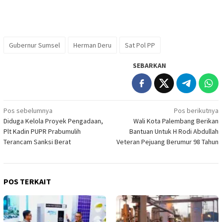
Gubernur Sumsel
Herman Deru
Sat Pol PP
SEBARKAN
Navigasi
Pos sebelumnya
Pos berikutnya
Diduga Kelola Proyek Pengadaan,
Wali Kota Palembang Berikan
pos
Plt Kadin PUPR Prabumulih
Bantuan Untuk H Rodi Abdullah
Terancam Sanksi Berat
Veteran Pejuang Berumur 98 Tahun
POS TERKAIT