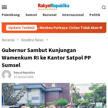
Menu
Mobile
Palembang
Sumsel
Nasional
Internasional
Politik
P
iliun, Menkeu Purbaya: Cicilan Tidak Akan Molor
Update Terkini!
Dorong
Beranda
Headline News
Gubernur Sambut Kunjungan
Wamenkum RI ke Kantor Satpol PP
Sumsel
Rakyat Republika
13 Januari 2026