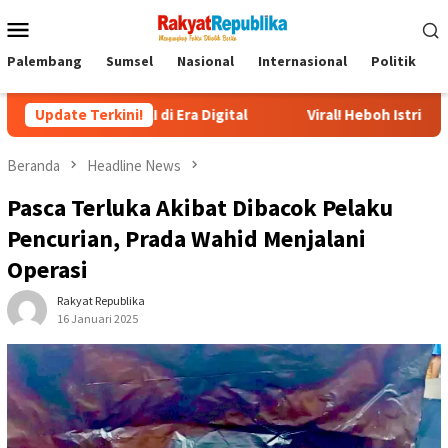
Menu
Mobile
Palembang
Sumsel
Nasional
Internasional
Politik
P
 AI di Era Digital
Update Terkini!
Viral! Heboh Istri Bongkar Isi Chat Ust
Beranda
Headline News
Pasca Terluka Akibat Dibacok Pelaku
Pencurian, Prada Wahid Menjalani
Operasi
Rakyat Republika
16 Januari 2025