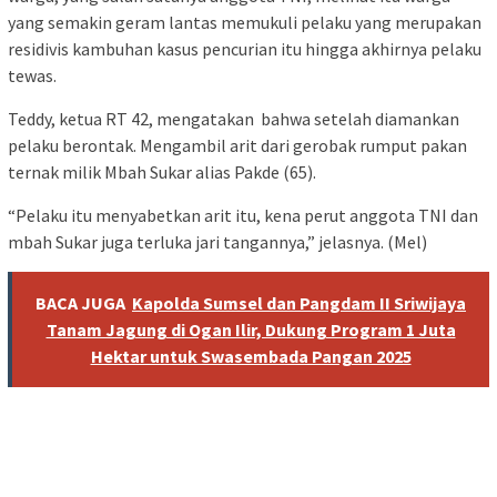
yang semakin geram lantas memukuli pelaku yang merupakan
residivis kambuhan kasus pencurian itu hingga akhirnya pelaku
tewas.
Teddy, ketua RT 42, mengatakan bahwa setelah diamankan
pelaku berontak. Mengambil arit dari gerobak rumput pakan
ternak milik Mbah Sukar alias Pakde (65).
“Pelaku itu menyabetkan arit itu, kena perut anggota TNI dan
mbah Sukar juga terluka jari tangannya,” jelasnya. (Mel)
BACA JUGA
Kapolda Sumsel dan Pangdam II Sriwijaya
Tanam Jagung di Ogan Ilir, Dukung Program 1 Juta
Hektar untuk Swasembada Pangan 2025