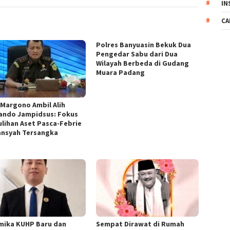
IN
CA
Polres Banyuasin Bekuk Dua
Pengedar Sabu dari Dua
Wilayah Berbeda di Gudang
Muara Padang
 Margono Ambil Alih
ndo Jampidsus: Fokus
lihan Aset Pasca-Febrie
ansyah Tersangka
mika KUHP Baru dan
Sempat Dirawat di Rumah