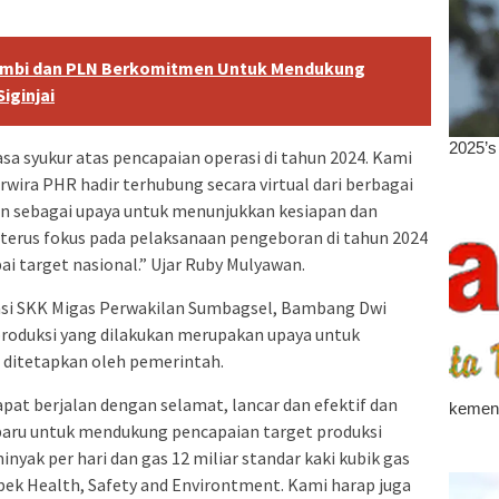
ambi dan PLN Berkomitmen Untuk Mendukung
iginjai
asa syukur atas pencapaian operasi di tahun 2024. Kami
ira PHR hadir terhubung secara virtual dari berbagai
ukan sebagai upaya untuk menunjukkan kesiapan dan
erus fokus pada pelaksanaan pengeboran di tahun 2024
i target nasional.” Ujar Ruby Mulyawan.
asi SKK Migas Perwakilan Sumbagsel, Bambang Dwi
roduksi yang dilakukan merupakan upaya untuk
 ditetapkan oleh pemerintah.
at berjalan dengan selamat, lancar dan efektif dan
ru untuk mendukung pencapaian target produksi
inyak per hari dan gas 12 miliar standar kaki kubik gas
spek Health, Safety and Environtment. Kami harap juga