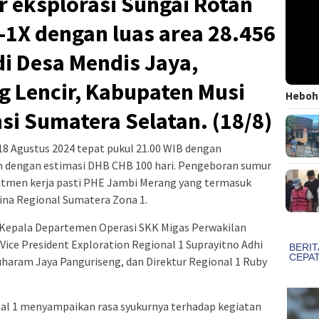
 eksplorasi Sungai Rotan
-1X dengan luas area 28.456
di Desa Mendis Jaya,
 Lencir, Kabupaten Musi
Heboh!
si Sumatera Selatan. (18/8)
 18 Agustus 2024 tepat pukul 21.00 WIB dengan
n dengan estimasi DHB CHB 100 hari. Pengeboran sumur
men kerja pasti PHE Jambi Merang yang termasuk
na Regional Sumatera Zona 1.
ini Kepala Departemen Operasi SKK Migas Perwakilan
ice President Exploration Regional 1 Suprayitno Adhi
haram Jaya Panguriseng, dan Direktur Regional 1 Ruby
al 1 menyampaikan rasa syukurnya terhadap kegiatan