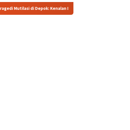
 Depok: Kenalan Lewat Medsos Berujung Pembunuhan, Pelaku Dita