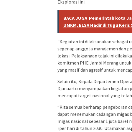
Eksplorasi ini.
BACA JUGA
Pemerintah kota J
UMKM, ELSA Hadir di Tugu Keris S
“Kegiatan ini dilaksanakan sebagai r
segenap anggota manajemen dan perw
lokasi. Pelaksanaan tajak ini dilak
komitmen PHE Jambi Merang untuk t
yang masif dan agresif untuk mencapa
Selain itu, Kepala Departemen Oper
Djanuarto menyampaikan kegiatan p
mencapai target nasional yang telah
“Kita semua berharap pengeboran dap
dapat menemukan cadangan migas ba
migas nasional sebesar 1 juta barel m
rper hari di tahun 2030. Utamakan a