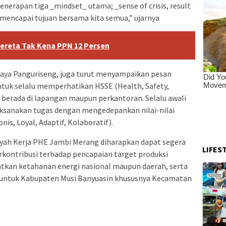
nerapan tiga _mindset_ utama; _sense of crisis, result
 mencapai tujuan bersama kita semua,” ujarnya
Kereta Tak Kena PPN 12 Persen
Jaya Panguriseng, juga turut menyampaikan pesan
ntuk selalu memperhatikan HSSE (Health, Safety,
g berada di lapangan maupun perkantoran. Selalu awali
aksanakan tugas dengan mengedepankan nilai-nilai
, Loyal, Adaptif, Kolaboratif).
yah Kerja PHE Jambi Merang diharapkan dapat segera
LIFES
rkontribusi terhadap pencapaian target produksi
katkan ketahanan energi nasional maupun daerah, serta
 untuk Kabupaten Musi Banyuasin khususnya Kecamatan