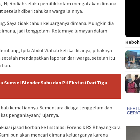
. Hj Rodiah selaku pemilik kolam mengatakan dimana
t setelah diberitahukan warga lainnya.
ajang. Saya tidak tahun keluarganya dimana. Mungkin dia
gaimana, jadi tenggelam. Kolamnya lumayan dalam
Heboh!
embang, Ipda Abdul Wahab ketika ditanya, pihaknya
 setelah mendapatkan laporan dari warga, setelah itu
rban.
a Sumsel Blender Sabu dan Pil Ekstasi Dari Tiga
nyebab kematiannya. Sementara diduga tenggelam dan
bekas penganiayaan,” ujarnya.
uasi jasad korban ke Instalasi Forensik RS Bhayangkara
Kami pun akan mencari dimana keluarganya karena