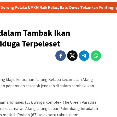
 UMKM Naik Kelas, Ratu Dewa Tekankan Pentingnya AI di Era Digi
idalam Tambak Ikan
iduga Terpeleset
ng Majid kelurahan Talang Kelapa kecamatan Alang-
leh penemuan sesosok jenazah di dalam tambak ikan
rnama Yohanes (55), warga komplek The Green Paradise
aru kecamatan Alang-alang Lebar Palembang ini adalah
ilik Hj Rodiah (67) sejak satu tahun silam.