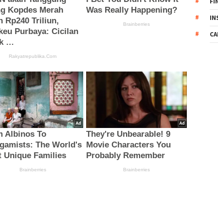
FI
IN
CA