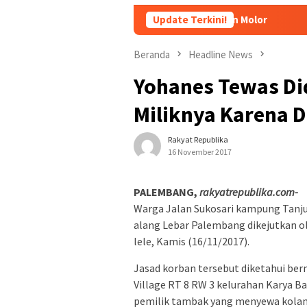
Menkeu Purbaya: Cicilan Tidak Akan Molor
Update Terkini!
Dorong Pelaku
Beranda
Headline News
Yohanes Tewas D
Miliknya Karena D
Rakyat Republika
16 November 2017
PALEMBANG,
rakyatrepublika.com-
Warga Jalan Sukosari kampung Tanju
alang Lebar Palembang dikejutkan o
lele, Kamis (16/11/2017).
Jasad korban tersebut diketahui be
Village RT 8 RW 3 kelurahan Karya B
pemilik tambak yang menyewa kolam m