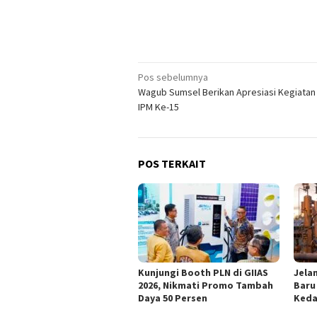
Navigasi
Pos sebelumnya
Wagub Sumsel Berikan Apresiasi Kegiata
pos
IPM Ke-15
POS TERKAIT
Kunjungi Booth PLN di GIIAS
Jelan
2026, Nikmati Promo Tambah
Baru
Daya 50 Persen
Keda