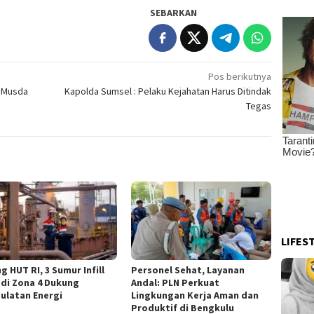
SEBARKAN
Pos berikutnya
n Musda
Kapolda Sumsel : Pelaku Kejahatan Harus Ditindak
Tegas
LIFES
g HUT RI, 3 Sumur Infill
Personel Sehat, Layanan
 di Zona 4 Dukung
Andal: PLN Perkuat
ulatan Energi
Lingkungan Kerja Aman dan
Produktif di Bengkulu