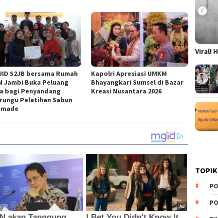
Viral!
UID S2JB bersama Rumah
Kapolri Apresiasi UMKM
 Jambi Buka Peluang
Bhayangkari Sumsel di Bazar
a bagi Penyandang
Kreasi Nusantara 2026
rungu Pelatihan Sabun
dmade
TOPIK
PO
PO