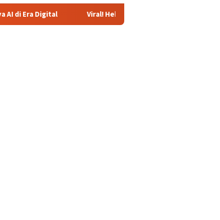
tal
Viral! Heboh Istri Bongkar Isi Chat Ustadz dan Santriwa