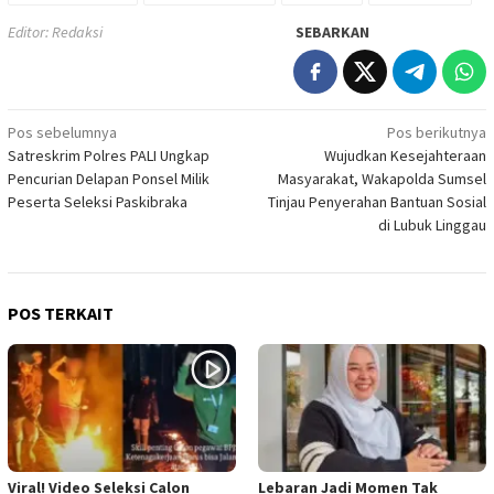
Editor: Redaksi
SEBARKAN
Navigasi
Pos sebelumnya
Pos berikutnya
Satreskrim Polres PALI Ungkap
Wujudkan Kesejahteraan
pos
Pencurian Delapan Ponsel Milik
Masyarakat, Wakapolda Sumsel
Peserta Seleksi Paskibraka
Tinjau Penyerahan Bantuan Sosial
di Lubuk Linggau
POS TERKAIT
Viral! Video Seleksi Calon
Lebaran Jadi Momen Tak