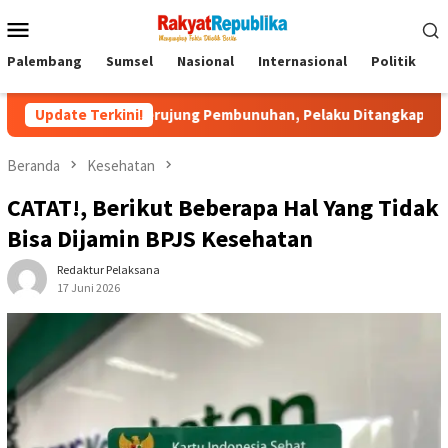
Menu
Mobile
Palembang
Sumsel
Nasional
Internasional
Politik
P
sos Berujung Pembunuhan, Pelaku Ditangkap di Banten
Update Terkini!
T
Beranda
Kesehatan
CATAT!, Berikut Beberapa Hal Yang Tidak
Bisa Dijamin BPJS Kesehatan
Redaktur Pelaksana
17 Juni 2026