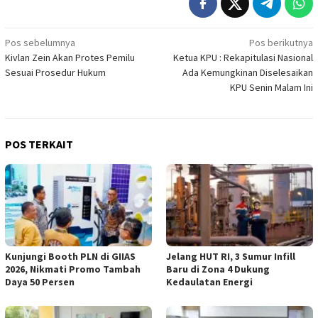
Navigasi
Pos sebelumnya
Pos berikutnya
Kivlan Zein Akan Protes Pemilu
Ketua KPU : Rekapitulasi Nasional
pos
Sesuai Prosedur Hukum
Ada Kemungkinan Diselesaikan
KPU Senin Malam Ini
POS TERKAIT
Kunjungi Booth PLN di GIIAS
Jelang HUT RI, 3 Sumur Infill
2026, Nikmati Promo Tambah
Baru di Zona 4 Dukung
Daya 50 Persen
Kedaulatan Energi