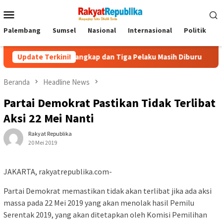
Menu
Mobile
Palembang
Sumsel
Nasional
Internasional
Politik
P
aku Ditangkap dan Tiga Pelaku Masih Diburu
Update Terkini!
Kapolda Sum
Beranda
Headline News
Partai Demokrat Pastikan Tidak Terlibat
Aksi 22 Mei Nanti
Rakyat Republika
20 Mei 2019
JAKARTA, rakyatrepublika.com-
Partai Demokrat memastikan tidak akan terlibat jika ada aksi
massa pada 22 Mei 2019 yang akan menolak hasil Pemilu
Serentak 2019, yang akan ditetapkan oleh Komisi Pemilihan