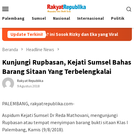
Menu
Mobile
Palembang
Sumsel
Nasional
Internasional
Politik
P
tas Sofa? ini Sosok Rizky dan Eka yang Viral
Update Terkini!
Eks Jampids
Beranda
Headline News
Kunjungi Rupbasan, Kejati Sumsel Bahas
Barang Sitaan Yang Terbelengkalai
Rakyat Republika
9 Agustus 2018
PALEMBANG, rakyatrepublika.com-
Aspidum Kejati Sumsel Dr Reda Mathovani, mengunjungi
Rupbasan atau tempat menyimpan barang bukti sitaan Klas I
Palembang, Kamis (9/8/2018).