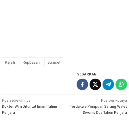
Kejati
Rupbasan
Sumsel
SEBARKAN
Navigasi
Pos sebelumnya
Pos berikutnya
Dokter Wim Dituntut Enam Tahun
Terdakwa Penipuan Sarang Walet
pos
Penjara
Divonis Dua Tahun Penjara